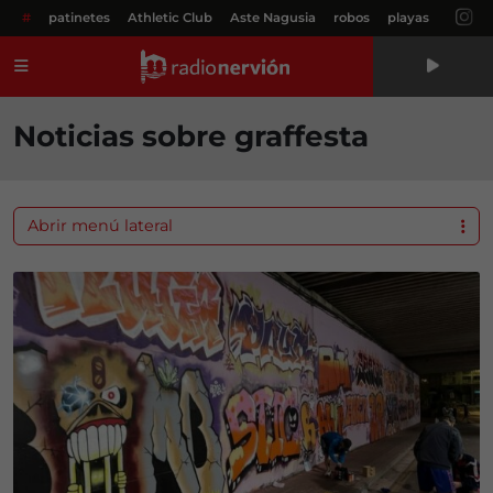
#
patinetes
Athletic Club
Aste Nagusia
robos
playas
Menú
Noticias sobre graffesta
Abrir menú lateral