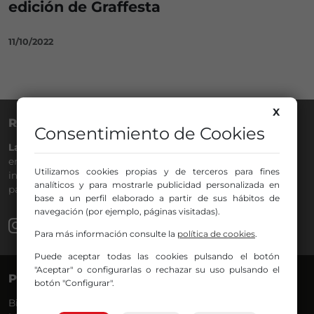
edición de Graffesta
11/10/2022
X
RADIO NERVIÓN
Consentimiento de Cookies
La Gran Familia
desde hace
40 años
en la
88.0
de tu dial. La
emisora de Bilbao para todos los públicos, con Más Música,
Utilizamos cookies propias y de terceros para fines
información a menos cinco, deportes, tráfico y la
analíticos y para mostrarle publicidad personalizada en
participación de los oyentes.
base a un perfil elaborado a partir de sus hábitos de
navegación (por ejemplo, páginas visitadas).
Para más información consulte la
política de cookies
.
Puede aceptar todas las cookies pulsando el botón
"Aceptar" o configurarlas o rechazar su uso pulsando el
PROGRAMAS
VOCES
botón "Configurar".
Bilbosport
Agurtzane