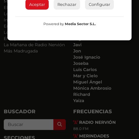
Más Música
Belén Ollero
Aceptar
Rechazar
Configurar
El Madrugador
Dani
Lo Más Nuevo
Eduardo
Informativos
Eva Argote
Powered by
Media Sector S.L.
En Ruta
Endika
Locos por la Música
Iker
El Supermadrugador
Iñigo
La Mañana de Radio Nervión
Javi
Más Madrugada
Jon
José Ignacio
Joseba
Luis Carlos
Mar y Cielo
Miguel Ángel
Mónica Ambrosio
Richard
Yaiza
BUSCADOR
FRECUENCIAS
RADIO NERVIÓN
Search
88.0 FM
MERINDADES
SECCIONES