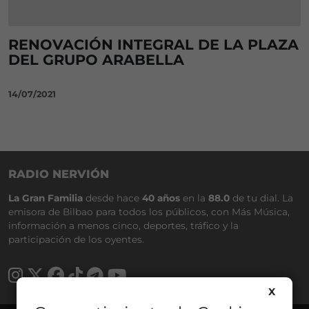
RENOVACIÓN INTEGRAL DE LA PLAZA
DEL GRUPO ARABELLA
14/07/2021
RADIO NERVIÓN
La Gran Familia
desde hace
40 años
en la
88.0
de tu dial. La
emisora de Bilbao para todos los públicos, con Más Música,
información a menos cinco, deportes, tráfico y la
participación de los oyentes.
X