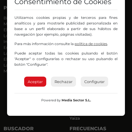
Consentimiento de Cookies
PROGRAMAS
VOCES
Utilizamos cookies propias y de terceros para fines
Bilbosport
Agurtzane
analíticos y para mostrarle publicidad personalizada en
Más Música
Belén Ollero
base a un perfil elaborado a partir de sus hábitos de
El Madrugador
Dani
navegación (por ejemplo, páginas visitadas).
Lo Más Nuevo
Eduardo
Informativos
Eva Argote
Para más información consulte la
política de cookies
.
En Ruta
Endika
Puede aceptar todas las cookies pulsando el botón
Locos por la Música
Iker
"Aceptar" o configurarlas o rechazar su uso pulsando el
El Supermadrugador
Iñigo
botón "Configurar".
La Mañana de Radio Nervión
Javi
Más Madrugada
Jon
José Ignacio
Aceptar
Rechazar
Configurar
Joseba
Luis Carlos
Mar y Cielo
Powered by
Media Sector S.L.
Miguel Ángel
Mónica Ambrosio
Richard
Yaiza
BUSCADOR
FRECUENCIAS