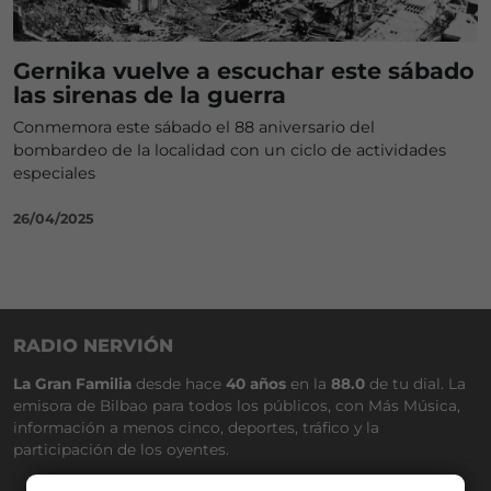
Gernika vuelve a escuchar este sábado
las sirenas de la guerra
Conmemora este sábado el 88 aniversario del
bombardeo de la localidad con un ciclo de actividades
especiales
26/04/2025
RADIO NERVIÓN
La Gran Familia
desde hace
40 años
en la
88.0
de tu dial. La
emisora de Bilbao para todos los públicos, con Más Música,
información a menos cinco, deportes, tráfico y la
participación de los oyentes.