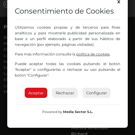
X
Consentimiento de Cookies
PROGRAMAS
VOCES
Utilizamos cookies propias y de terceros para fines
analíticos y para mostrarle publicidad personalizada en
Bilbosport
Agurtzane
base a un perfil elaborado a partir de sus hábitos de
Más Música
Belén Ollero
navegación (por ejemplo, páginas visitadas).
El Madrugador
Dani
Para más información consulte la
política de cookies
.
Lo Más Nuevo
Eduardo
Informativos
Eva Argote
Puede aceptar todas las cookies pulsando el botón
En Ruta
Endika
"Aceptar" o configurarlas o rechazar su uso pulsando el
Locos por la Música
Iker
botón "Configurar".
El Supermadrugador
Iñigo
La Mañana de Radio Nervión
Javi
Más Madrugada
Jon
Aceptar
Rechazar
Configurar
José Ignacio
Joseba
Luis Carlos
Powered by
Media Sector S.L.
Mar y Cielo
Miguel Ángel
Mónica Ambrosio
Richard