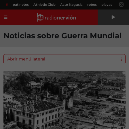
#
patinetes
Athletic Club
Aste Nagusia
robos
playas
Menú
Noticias sobre Guerra Mundial
Abrir menú lateral