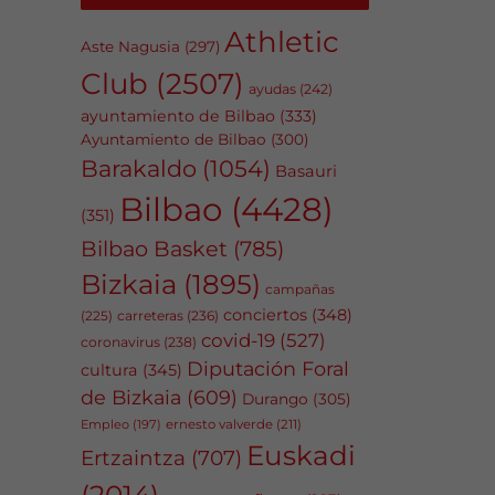
Athletic
Aste Nagusia
(297)
Club
(2507)
ayudas
(242)
ayuntamiento de Bilbao
(333)
Ayuntamiento de Bilbao
(300)
Barakaldo
(1054)
Basauri
Bilbao
(4428)
(351)
Bilbao Basket
(785)
Bizkaia
(1895)
campañas
conciertos
(348)
carreteras
(236)
(225)
covid-19
(527)
coronavirus
(238)
Diputación Foral
cultura
(345)
de Bizkaia
(609)
Durango
(305)
Empleo
(197)
ernesto valverde
(211)
Euskadi
Ertzaintza
(707)
(2014)