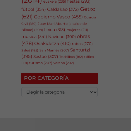
fiestas
(293)
euskera
(235)
Getxo
fútbol
(354)
Galdakao
(372)
(621)
Gobierno Vasco
(455)
Guardia
Juan Mari Aburto (alcalde de
Civil
(180)
Leioa
(313)
Bilbao)
(208)
mujeres
(211)
obras
musica
(341)
Navidad
(300)
(478)
Osakidetza
(410)
robos
(270)
Santurtzi
San Mamés
(207)
Salud
(185)
(395)
Sestao
(307)
tráfico
Telebilbao
(182)
(191)
turismo
(207)
verano
(202)
POR CATEGORÍA
P
o
r
c
a
t
e