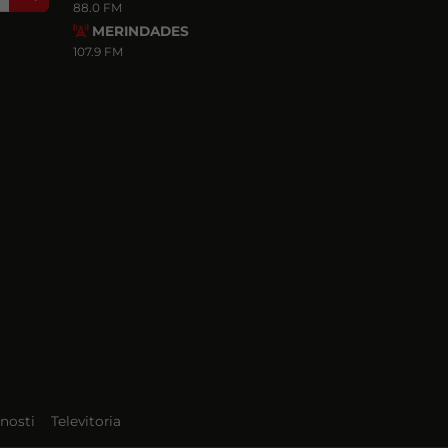
88.0 FM
MERINDADES
107.9 FM
nosti
Televitoria