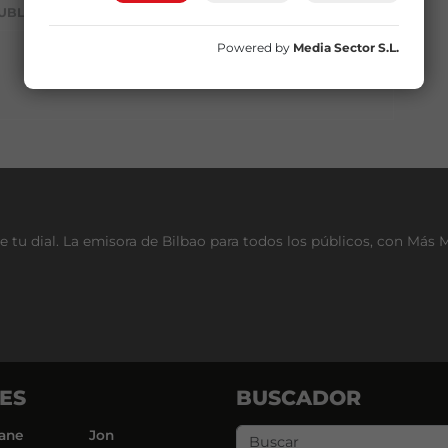
UBLICIDAD
Powered by
Media Sector S.L.
e tu dial. La emisora de Bilbao para todos los públicos, con Más 
ES
BUSCADOR
ane
Jon