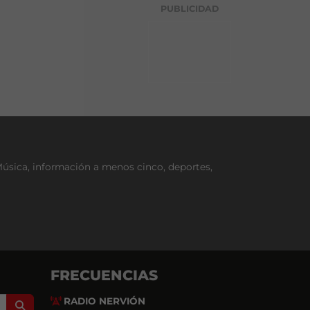
g
PUBLICIDAD
o
r
í
a
Música, información a menos cinco, deportes,
FRECUENCIAS
RADIO NERVIÓN
Search