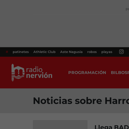
P
#
patinetes
Athletic Club
Aste Nagusia
robos
playas
PROGRAMACIÓN
BILBOS
Noticias sobre Harr
Llega BAD