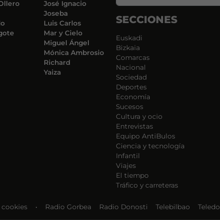
Ollero
José Ignacio
Joseba
SECCIONES
do
Luis Carlos
gote
Mar y Cielo
Euskadi
Miguel Ángel
Bizkaia
Mónica Ambrosio
Comarcas
Richard
Nacional
Yaiza
Sociedad
Deportes
Economía
Sucesos
Cultura y ocio
Entrevistas
Equipo AntiBulos
Ciencia y tecnología
Infantil
Viajes
El tiempo
Tráfico y carreteras
e cookies
•
Radio Gorbea
Radio Donosti
Telebilbao
Teledo