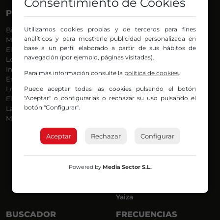
Consentimiento de Cookies
PROGRAMAS
VOCES
Utilizamos cookies propias y de terceros para fines
Bilbosport
Agurtzane
analíticos y para mostrarle publicidad personalizada en
Más Música
Belén Ollero
base a un perfil elaborado a partir de sus hábitos de
El Madrugador
Dani
navegación (por ejemplo, páginas visitadas).
Lo Más Nuevo
Eduardo
Informativos
Eva Argote
Para más información consulte la
política de cookies
.
En Ruta
Endika
Puede aceptar todas las cookies pulsando el botón
Locos por la Música
Iker
"Aceptar" o configurarlas o rechazar su uso pulsando el
El Supermadrugador
Iñigo
botón "Configurar".
La Mañana de Radio Nervión
Javi
Más Madrugada
Jon
José Ignacio
Aceptar
Rechazar
Configurar
Joseba
Luis Carlos
Mar y Cielo
Powered by
Media Sector S.L.
Miguel Ángel
Mónica Ambrosio
Richard
Yaiza
BUSCADOR
FRECUENCIAS