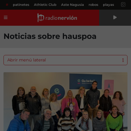
#
patinetes
Athletic Club
Aste Nagusia
robos
playas
Menú
Noticias sobre hauspoa
Abrir menú lateral