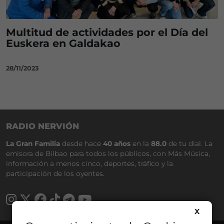
Multitud de actividades por el Día del
Euskera en Galdakao
28/11/2023
RADIO NERVIÓN
La Gran Familia
desde hace
40 años
en la
88.0
de tu dial. La
emisora de Bilbao para todos los públicos, con Más Música,
información a menos cinco, deportes, tráfico y la
participación de los oyentes.
X