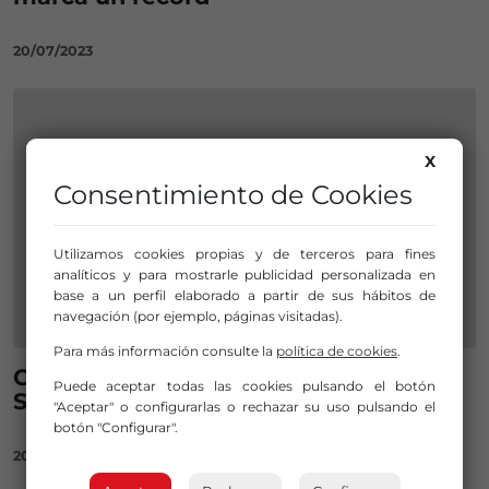
20/07/2023
X
Consentimiento de Cookies
Utilizamos cookies propias y de terceros para fines
analíticos y para mostrarle publicidad personalizada en
base a un perfil elaborado a partir de sus hábitos de
navegación (por ejemplo, páginas visitadas).
Para más información consulte la
política de cookies
.
Conciertos como broche final a Hiriko
Puede aceptar todas las cookies pulsando el botón
Soinuak en Barakaldo
"Aceptar" o configurarlas o rechazar su uso pulsando el
botón "Configurar".
20/10/2022