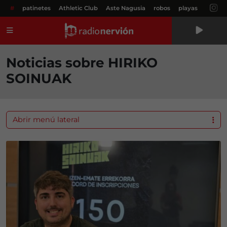
#
patinetes
Athletic Club
Aste Nagusia
robos
playas
Menú
Noticias sobre HIRIKO
SOINUAK
Abrir menú lateral