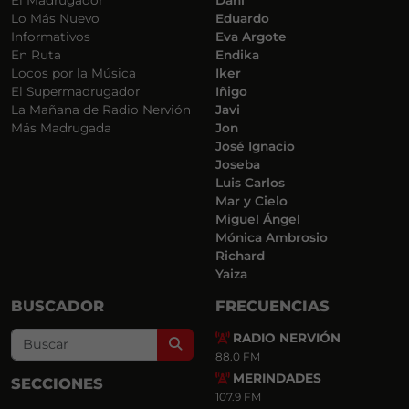
El Madrugador
Dani
Lo Más Nuevo
Eduardo
Informativos
Eva Argote
En Ruta
Endika
Locos por la Música
Iker
El Supermadrugador
Iñigo
La Mañana de Radio Nervión
Javi
Más Madrugada
Jon
José Ignacio
Joseba
Luis Carlos
Mar y Cielo
Miguel Ángel
Mónica Ambrosio
Richard
Yaiza
BUSCADOR
FRECUENCIAS
RADIO NERVIÓN
Search
88.0 FM
MERINDADES
SECCIONES
107.9 FM