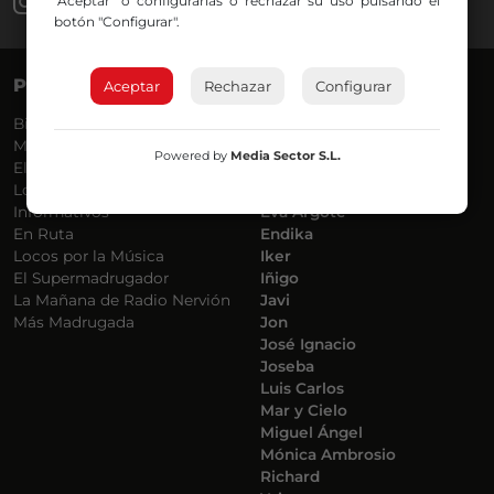
"Aceptar" o configurarlas o rechazar su uso pulsando el
botón "Configurar".
PROGRAMAS
VOCES
Aceptar
Rechazar
Configurar
Bilbosport
Agurtzane
Más Música
Belén Ollero
Powered by
Media Sector S.L.
El Madrugador
Dani
Lo Más Nuevo
Eduardo
Informativos
Eva Argote
En Ruta
Endika
Locos por la Música
Iker
El Supermadrugador
Iñigo
La Mañana de Radio Nervión
Javi
Más Madrugada
Jon
José Ignacio
Joseba
Luis Carlos
Mar y Cielo
Miguel Ángel
Mónica Ambrosio
Richard