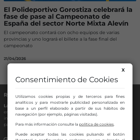
El Polideportivo Gorostiza celebrará la
fase de pase al Campeonato de
España del sector Norte Mixta Alevín
El campeonato contará con ocho equipos de varias
provincias y uno logrará el billete a la fase final del
campeonato
21/04/2026
X
Consentimiento de Cookies
RADIO NERVIÓN
Utilizamos cookies propias y de terceros para fines
analíticos y para mostrarle publicidad personalizada en
La Gran Familia
desde hace
40 años
en la
88.0
de tu dial. La
base a un perfil elaborado a partir de sus hábitos de
emisora de Bilbao para todos los públicos, con Más Música,
navegación (por ejemplo, páginas visitadas).
información a menos cinco, deportes, tráfico y la
participación de los oyentes.
Para más información consulte la
política de cookies
.
Puede aceptar todas las cookies pulsando el botón