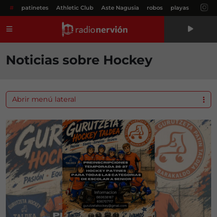
#
patinetes
Athletic Club
Aste Nagusia
robos
playas
Menú
Noticias sobre Hockey
Abrir menú lateral