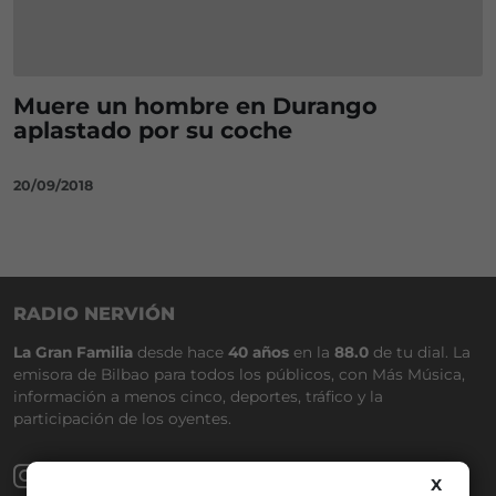
Muere un hombre en Durango
aplastado por su coche
20/09/2018
RADIO NERVIÓN
La Gran Familia
desde hace
40 años
en la
88.0
de tu dial. La
emisora de Bilbao para todos los públicos, con Más Música,
información a menos cinco, deportes, tráfico y la
participación de los oyentes.
X