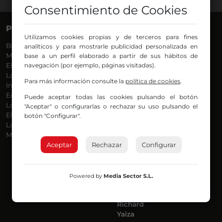
Consentimiento de Cookies
PROGRAMAS
VOCES
Utilizamos cookies propias y de terceros para fines
Bilbosport
Agurtzane
analíticos y para mostrarle publicidad personalizada en
Más Música
Belén Ollero
base a un perfil elaborado a partir de sus hábitos de
El Madrugador
navegación (por ejemplo, páginas visitadas).
Dani
Lo Más Nuevo
Eduardo
Para más información consulte la
política de cookies
.
Informativos
Eva Argote
En Ruta
Endika
Puede aceptar todas las cookies pulsando el botón
Locos por la Música
Iker
"Aceptar" o configurarlas o rechazar su uso pulsando el
El Supermadrugador
Iñigo
botón "Configurar".
La Mañana de Radio Nervión
Javi
Más Madrugada
Jon
Aceptar
Rechazar
José Ignacio
Configurar
Joseba
Luis Carlos
Mar y Cielo
Powered by
Media Sector S.L.
Miguel Ángel
Mónica Ambrosio
Richard
Yaiza