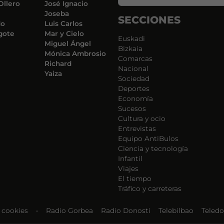
Ollero
José Ignacio
Joseba
SECCIONES
do
Luis Carlos
gote
Mar y Cielo
Euskadi
Miguel Ángel
Bizkaia
Mónica Ambrosio
Comarcas
Richard
Nacional
Yaiza
Sociedad
Deportes
Economía
Sucesos
Cultura y ocio
Entrevistas
Equipo AntiBulos
Ciencia y tecnología
Infantil
Viajes
El tiempo
Tráfico y carreteras
e cookies
•
Radio Gorbea
Radio Donosti
Telebilbao
Teledo