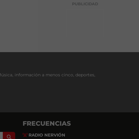
g
PUBLICIDAD
o
r
í
a
Música, información a menos cinco, deportes,
FRECUENCIAS
RADIO NERVIÓN
Search