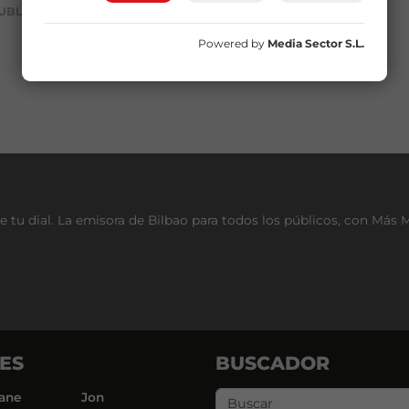
UBLICIDAD
Powered by
Media Sector S.L.
e tu dial. La emisora de Bilbao para todos los públicos, con Más 
ES
BUSCADOR
ane
Jon