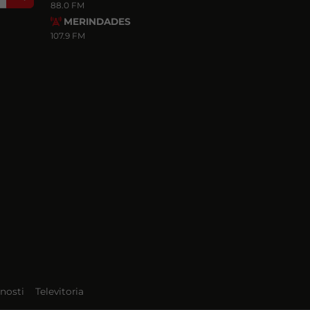
88.0 FM
MERINDADES
107.9 FM
nosti
Televitoria