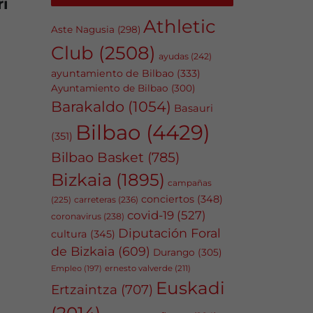
ri
Athletic
Aste Nagusia
(298)
Club
(2508)
ayudas
(242)
ayuntamiento de Bilbao
(333)
Ayuntamiento de Bilbao
(300)
Barakaldo
(1054)
Basauri
Bilbao
(4429)
(351)
Bilbao Basket
(785)
Bizkaia
(1895)
campañas
conciertos
(348)
carreteras
(236)
(225)
covid-19
(527)
coronavirus
(238)
Diputación Foral
cultura
(345)
de Bizkaia
(609)
Durango
(305)
Empleo
(197)
ernesto valverde
(211)
Euskadi
Ertzaintza
(707)
(2014)