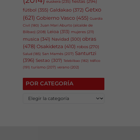
fiestas
(294)
euskera
(235)
Getxo
fútbol
(355)
Galdakao
(372)
(621)
Gobierno Vasco
(455)
Guardia
Juan Mari Aburto (alcalde de
Civil
(180)
Leioa
(313)
Bilbao)
(208)
mujeres
(211)
obras
musica
(341)
Navidad
(300)
(478)
Osakidetza
(410)
robos
(270)
Santurtzi
San Mamés
(207)
Salud
(185)
(396)
Sestao
(307)
tráfico
Telebilbao
(182)
(191)
turismo
(207)
verano
(202)
POR CATEGORÍA
P
o
r
c
a
t
e