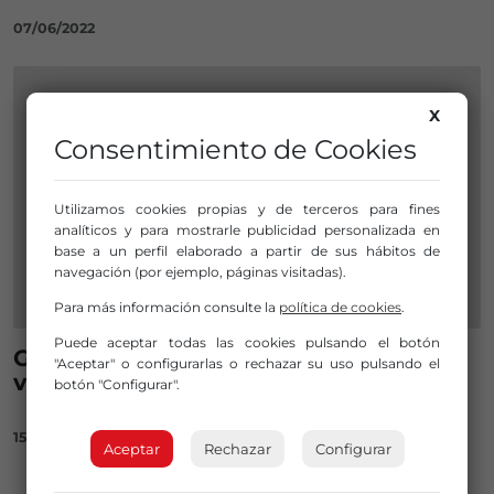
07/06/2022
X
Consentimiento de Cookies
Utilizamos cookies propias y de terceros para fines
analíticos y para mostrarle publicidad personalizada en
base a un perfil elaborado a partir de sus hábitos de
navegación (por ejemplo, páginas visitadas).
Para más información consulte la
política de cookies
.
Puede aceptar todas las cookies pulsando el botón
Grandes nombres de la escena este
"Aceptar" o configurarlas o rechazar su uso pulsando el
verano en el Arriaga
botón "Configurar".
15/06/2021
Aceptar
Rechazar
Configurar