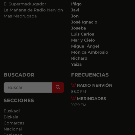
El Supermadrugador
Iñigo
La Mañana de Radio Nervión
Javi
Más Madrugada
Jon
José Ignacio
Joseba
Luis Carlos
Mar y Cielo
Miguel Ángel
Mónica Ambrosio
Richard
Yaiza
BUSCADOR
FRECUENCIAS
RADIO NERVIÓN
Search
88.0 FM
MERINDADES
SECCIONES
107.9 FM
Euskadi
Bizkaia
Comarcas
Nacional