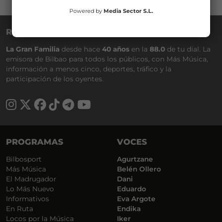
Powered by
Media Sector S.L.
RADIO NERVIÓN
La Gran Familia
desde hace
40 años
en la
88.0
de tu dial. La
emisora de Bilbao para todos los públicos, con Más Música,
información a menos cinco, deportes, tráfico y la
participación de los oyentes.
PROGRAMAS
VOCES
Bilbosport
Agurtzane
Más Música
Belén Ollero
El Madrugador
Dani
Lo Más Nuevo
Eduardo
Informativos
Eva Argote
En Ruta
Endika
Locos por la Música
Iker