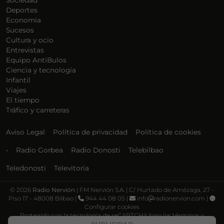
Sociedad
Deportes
Economía
Sucesos
Cultura y ocio
Entrevistas
Equipo AntiBulos
Ciencia y tecnología
Infantil
Viajes
El tiempo
Tráfico y carreteras
Aviso Legal
Política de privacidad
Política de cookies
•
Radio Gorbea
Radio Donosti
Telebilbao
Teledonosti
Televitoria
©
2026
Radio Nervión
| FM Nervión S.A. | C/ Hurtado de Amézaga, 27 -
Piso 17 - 48008 Bilbao |
944 44 08 05 |
info
radionervion.com |
Configurar cookies
Protegido con la tecnología de reCAPTCHA bajo los términos y
condiciones de Google, su
Política de privacidad
y
Términos de servicio
.