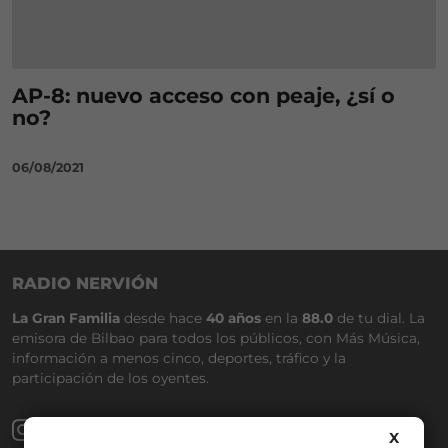
AP-8: nuevo acceso con peaje, ¿sí o
no?
06/08/2021
RADIO NERVIÓN
La Gran Familia
desde hace
40 años
en la
88.0
de tu dial. La
emisora de Bilbao para todos los públicos, con Más Música,
información a menos cinco, deportes, tráfico y la
participación de los oyentes.
X