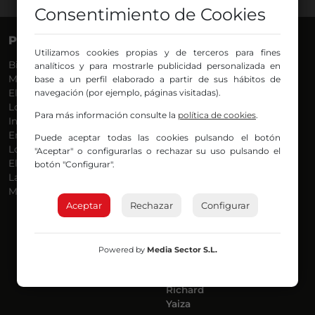
Consentimiento de Cookies
PROGRAMAS
VOCES
Utilizamos cookies propias y de terceros para fines
Bilbosport
Agurtzane
analíticos y para mostrarle publicidad personalizada en
Más Música
Belén Ollero
base a un perfil elaborado a partir de sus hábitos de
El Madrugador
navegación (por ejemplo, páginas visitadas).
Dani
Lo Más Nuevo
Eduardo
Para más información consulte la
política de cookies
.
Informativos
Eva Argote
En Ruta
Endika
Puede aceptar todas las cookies pulsando el botón
Locos por la Música
Iker
"Aceptar" o configurarlas o rechazar su uso pulsando el
El Supermadrugador
Iñigo
botón "Configurar".
La Mañana de Radio Nervión
Javi
Más Madrugada
Jon
Aceptar
Rechazar
José Ignacio
Configurar
Joseba
Luis Carlos
Mar y Cielo
Powered by
Media Sector S.L.
Miguel Ángel
Mónica Ambrosio
Richard
Yaiza