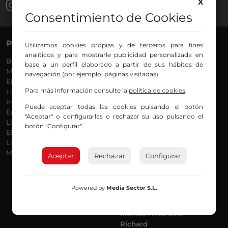
X
Consentimiento de Cookies
PROGRAMAS
VOCES
Utilizamos cookies propias y de terceros para fines
analíticos y para mostrarle publicidad personalizada en
Bilbosport
Agurtzane
base a un perfil elaborado a partir de sus hábitos de
Más Música
Belén Ollero
navegación (por ejemplo, páginas visitadas).
El Madrugador
Dani
Para más información consulte la
política de cookies
.
Lo Más Nuevo
Eduardo
Informativos
Eva Argote
Puede aceptar todas las cookies pulsando el botón
En Ruta
Endika
"Aceptar" o configurarlas o rechazar su uso pulsando el
Locos por la Música
Iker
botón "Configurar".
El Supermadrugador
Iñigo
La Mañana de Radio Nervión
Javi
Más Madrugada
Jon
Aceptar
Rechazar
Configurar
José Ignacio
Joseba
Luis Carlos
Powered by
Media Sector S.L.
Mar y Cielo
Miguel Ángel
Mónica Ambrosio
Richard