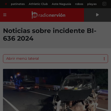
#
patinetes
Athletic Club
Aste Nagusia
robos
playas
Menú
Noticias sobre incidente BI-
636 2024
Abrir menú lateral