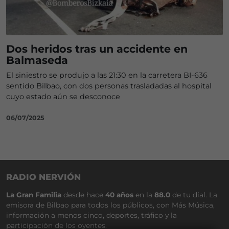
Dos heridos tras un accidente en
Balmaseda
El siniestro se produjo a las 21:30 en la carretera BI-636
sentido Bilbao, con dos personas trasladadas al hospital
cuyo estado aún se desconoce
06/07/2025
RADIO NERVIÓN
La Gran Familia
desde hace
40 años
en la
88.0
de tu dial. La
emisora de Bilbao para todos los públicos, con Más Música,
información a menos cinco, deportes, tráfico y la
participación de los oyentes.