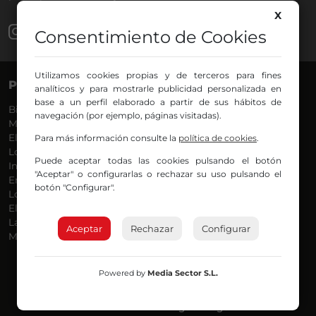
X
Consentimiento de Cookies
Utilizamos cookies propias y de terceros para fines
PROGRAMAS
VOCES
analíticos y para mostrarle publicidad personalizada en
base a un perfil elaborado a partir de sus hábitos de
Bilbosport
Agurtzane
navegación (por ejemplo, páginas visitadas).
Más Música
Belén Ollero
El Madrugador
Dani
Para más información consulte la
política de cookies
.
Lo Más Nuevo
Eduardo
Puede aceptar todas las cookies pulsando el botón
Informativos
Eva Argote
"Aceptar" o configurarlas o rechazar su uso pulsando el
En Ruta
Endika
botón "Configurar".
Locos por la Música
Iker
El Supermadrugador
Iñigo
La Mañana de Radio Nervión
Javi
Aceptar
Rechazar
Configurar
Más Madrugada
Jon
José Ignacio
Joseba
Powered by
Media Sector S.L.
Luis Carlos
Mar y Cielo
Miguel Ángel