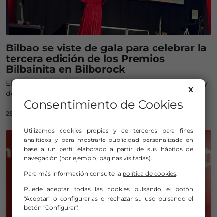
Bilbao se viste de gala para celebrar la
tercera edición de los Premios
Bilbainita en Bilborock
El evento, creado por Irati, premia el talento digital local y
X
dona sus beneficios a la asociación Autismo Euskadi
Consentimiento de Cookies
25/05/2025
Utilizamos cookies propias y de terceros para fines
analíticos y para mostrarle publicidad personalizada en
base a un perfil elaborado a partir de sus hábitos de
navegación (por ejemplo, páginas visitadas).
Para más información consulte la
política de cookies
.
Puede aceptar todas las cookies pulsando el botón
"Aceptar" o configurarlas o rechazar su uso pulsando el
botón "Configurar".