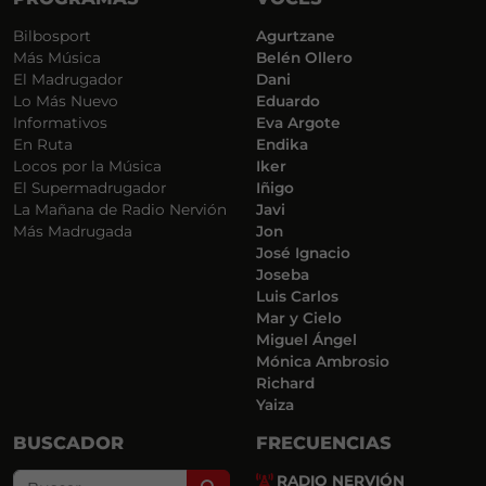
Bilbosport
Agurtzane
Más Música
Belén Ollero
El Madrugador
Dani
Lo Más Nuevo
Eduardo
Informativos
Eva Argote
En Ruta
Endika
Locos por la Música
Iker
El Supermadrugador
Iñigo
La Mañana de Radio Nervión
Javi
Más Madrugada
Jon
José Ignacio
Joseba
Luis Carlos
Mar y Cielo
Miguel Ángel
Mónica Ambrosio
Richard
Yaiza
BUSCADOR
FRECUENCIAS
RADIO NERVIÓN