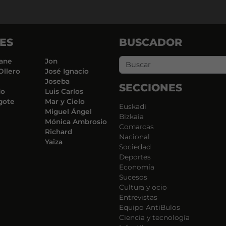
ES
BUSCADOR
ane
Jon
Ollero
José Ignacio
Joseba
SECCIONES
do
Luis Carlos
gote
Mar y Cielo
Euskadi
Miguel Ángel
Bizkaia
Mónica Ambrosio
Comarcas
Richard
Nacional
Yaiza
Sociedad
Deportes
Economía
Sucesos
Cultura y ocio
Entrevistas
Equipo AntiBulos
Ciencia y tecnología