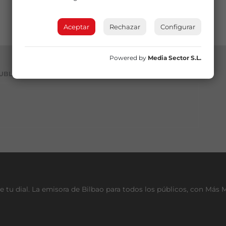
Aceptar
Rechazar
Configurar
Powered by
Media Sector S.L.
UBLICIDAD
e tu dial. La emisora de Bilbao para todos los públicos, con Más 