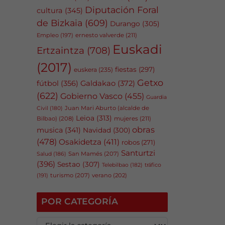
Diputación Foral
cultura
(345)
de Bizkaia
(609)
Durango
(305)
Empleo
(197)
ernesto valverde
(211)
Euskadi
Ertzaintza
(708)
(2017)
fiestas
(297)
euskera
(235)
Getxo
fútbol
(356)
Galdakao
(372)
(622)
Gobierno Vasco
(455)
Guardia
Juan Mari Aburto (alcalde de
Civil
(180)
Leioa
(313)
Bilbao)
(208)
mujeres
(211)
obras
musica
(341)
Navidad
(300)
(478)
Osakidetza
(411)
robos
(271)
Santurtzi
San Mamés
(207)
Salud
(186)
(396)
Sestao
(307)
tráfico
Telebilbao
(182)
(191)
turismo
(207)
verano
(202)
POR CATEGORÍA
P