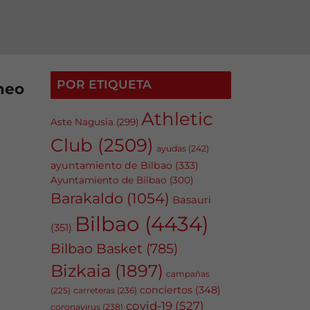
POR ETIQUETA
meo
Athletic
Aste Nagusia
(299)
Club
(2509)
ayudas
(242)
ayuntamiento de Bilbao
(333)
Ayuntamiento de Bilbao
(300)
Barakaldo
(1054)
Basauri
Bilbao
(4434)
(351)
Bilbao Basket
(785)
Bizkaia
(1897)
campañas
conciertos
(348)
carreteras
(236)
(225)
covid-19
(527)
coronavirus
(238)