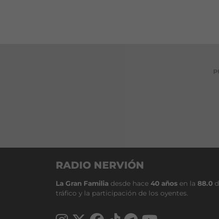
P
RADIO NERVIÓN
La Gran Familia
desde hace
40 años
en la
88.0
d
tráfico y la participación de los oyentes.