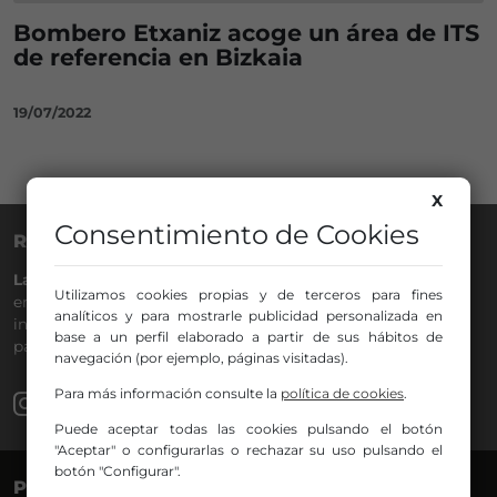
Bombero Etxaniz acoge un área de ITS
de referencia en Bizkaia
19/07/2022
X
Consentimiento de Cookies
RADIO NERVIÓN
La Gran Familia
desde hace
40 años
en la
88.0
de tu dial. La
Utilizamos cookies propias y de terceros para fines
emisora de Bilbao para todos los públicos, con Más Música,
analíticos y para mostrarle publicidad personalizada en
información a menos cinco, deportes, tráfico y la
base a un perfil elaborado a partir de sus hábitos de
participación de los oyentes.
navegación (por ejemplo, páginas visitadas).
Para más información consulte la
política de cookies
.
Puede aceptar todas las cookies pulsando el botón
"Aceptar" o configurarlas o rechazar su uso pulsando el
botón "Configurar".
PROGRAMAS
VOCES