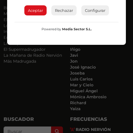
Bilbosport
Agurtzane
Aceptar
Rechazar
Configurar
Más Música
Belén Ollero
El Madrugador
Dani
Lo Más Nuevo
Eduardo
Powered by
Media Sector S.L.
Informativos
Eva Argote
En Ruta
Endika
Locos por la Música
Iker
El Supermadrugador
Iñigo
La Mañana de Radio Nervión
Javi
Más Madrugada
Jon
José Ignacio
Joseba
Luis Carlos
Mar y Cielo
Miguel Ángel
Mónica Ambrosio
Richard
Yaiza
BUSCADOR
FRECUENCIAS
RADIO NERVIÓN
Search