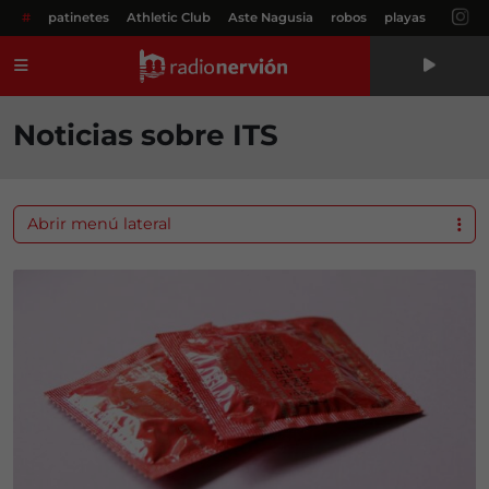
#
patinetes
Athletic Club
Aste Nagusia
robos
playas
Menú
Noticias sobre ITS
Abrir menú lateral