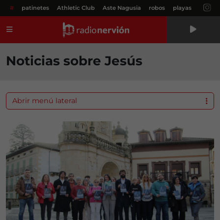
#
patinetes
Athletic Club
Aste Nagusia
robos
playas
Menú
Noticias sobre Jesús
Abrir menú lateral