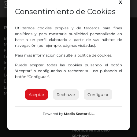
X
Consentimiento de Cookies
PROGRAMAS
VOCES
Utilizamos cookies propias y de terceros para fines
analíticos y para mostrarle publicidad personalizada en
Bilbosport
Agurtzane
base a un perfil elaborado a partir de sus hábitos de
Más Música
Belén Ollero
navegación (por ejemplo, páginas visitadas).
El Madrugador
Dani
Para más información consulte la
política de cookies
.
Lo Más Nuevo
Eduardo
Informativos
Eva Argote
Puede aceptar todas las cookies pulsando el botón
En Ruta
Endika
"Aceptar" o configurarlas o rechazar su uso pulsando el
Locos por la Música
Iker
botón "Configurar".
El Supermadrugador
Iñigo
La Mañana de Radio Nervión
Javi
Más Madrugada
Jon
Aceptar
Rechazar
Configurar
José Ignacio
Joseba
Luis Carlos
Powered by
Media Sector S.L.
Mar y Cielo
Miguel Ángel
Mónica Ambrosio
Richard