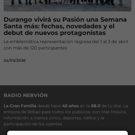
Durango vivirá su Pasión una Semana
Santa más: fechas, novedades y el
debut de nuevos protagonistas
La emblemática representación regresa del 1 al 3 de abril
con más de 120 participantes
24/03/2026
RADIO NERVIÓN
La Gran Familia
desde hace
40 años
en la
88.0
de tu dial. La
emisora de Bilbao para todos los públicos, con Más Música,
información a menos cinco, deportes, tráfico y la
participación de los oyentes.