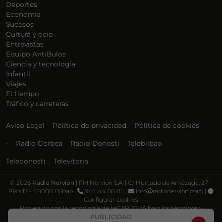
Deportes
Economía
Sucesos
Cultura y ocio
Entrevistas
Equipo AntiBulos
Ciencia y tecnología
Infantil
Viajes
El tiempo
Tráfico y carreteras
Aviso Legal
Política de privacidad
Política de cookies
•
Radio Gorbea
Radio Donosti
Telebilbao
Teledonosti
Televitoria
©
2026
Radio Nervión
| FM Nervión S.A. | C/ Hurtado de Amézaga, 27 -
Piso 17 - 48008 Bilbao |
944 44 08 05 |
info
radionervion.com |
Configurar cookies
Protegido con la tecnología de reCAPTCHA bajo los términos y
condiciones de Google, su
Política de privacidad
y
Términos de servicio
.
PUBLICIDAD