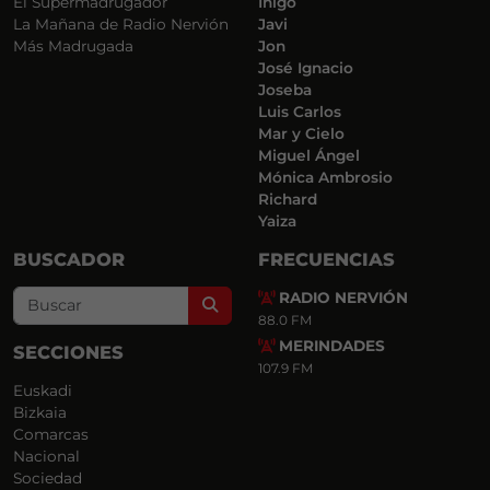
El Supermadrugador
Iñigo
La Mañana de Radio Nervión
Javi
Más Madrugada
Jon
José Ignacio
Joseba
Luis Carlos
Mar y Cielo
Miguel Ángel
Mónica Ambrosio
Richard
Yaiza
BUSCADOR
FRECUENCIAS
RADIO NERVIÓN
Search
88.0 FM
MERINDADES
SECCIONES
107.9 FM
Euskadi
Bizkaia
Comarcas
Nacional
Sociedad