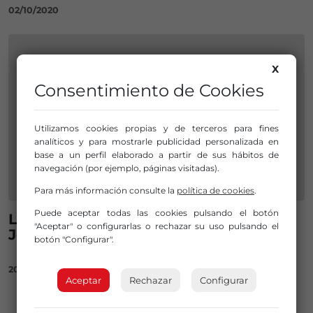
02/10/2020
X
Consentimiento de Cookies
Utilizamos cookies propias y de terceros para fines
analíticos y para mostrarle publicidad personalizada en
base a un perfil elaborado a partir de sus hábitos de
navegación (por ejemplo, páginas visitadas).
Para más información consulte la
política de cookies
.
Puede aceptar todas las cookies pulsando el botón
Las mujeres: protagonistas de las
"Aceptar" o configurarlas o rechazar su uso pulsando el
Jornadas de Patrimonio
botón "Configurar".
20/09/2018
Aceptar
Rechazar
Configurar