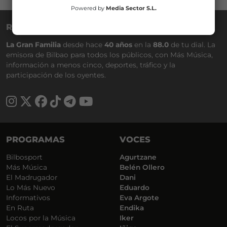
Powered by
Media Sector S.L.
RADIO NERVIÓN
La Gran Familia
desde hace
40 años
en la
88.0
de tu dial. La
emisora de Bilbao para todos los públicos, con Más Música,
información a menos cinco, deportes, tráfico y la
participación de los oyentes.
PROGRAMAS
VOCES
Bilbosport
Agurtzane
Más Música
Belén Ollero
El Madrugador
Dani
Lo Más Nuevo
Eduardo
Informativos
Eva Argote
En Ruta
Endika
Locos por la Música
Iker