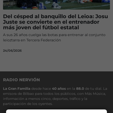
Del césped al banquillo del Leioa: Josu
Juste se convierte en el entrenador
más joven del fútbol estatal
A sus 26 años cuelga las botas para entrenar al conjunto
leioztarra en Tercera Federación
24/06/2026
RADIO NERVIÓN
La Gran Familia
desde hace
40 años
en la
88.0
de tu dial. La
emisora de Bilbao para todos los públicos, con Más Música,
información a menos cinco, deportes, tráfico y la
participación de los oyentes.