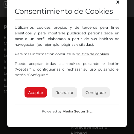
X
Consentimiento de Cookies
PROGRAMAS
VOCES
Utilizamos cookies propias y de terceros para fines
analíticos y para mostrarle publicidad personalizada en
Bilbosport
Agurtzane
base a un perfil elaborado a partir de sus hábitos de
Más Música
Belén Ollero
navegación (por ejemplo, páginas visitadas).
El Madrugador
Dani
Para más información consulte la
política de cookies
.
Lo Más Nuevo
Eduardo
Informativos
Eva Argote
Puede aceptar todas las cookies pulsando el botón
En Ruta
Endika
"Aceptar" o configurarlas o rechazar su uso pulsando el
Locos por la Música
Iker
botón "Configurar".
El Supermadrugador
Iñigo
La Mañana de Radio Nervión
Javi
Más Madrugada
Jon
Aceptar
Rechazar
Configurar
José Ignacio
Joseba
Luis Carlos
Powered by
Media Sector S.L.
Mar y Cielo
Miguel Ángel
Mónica Ambrosio
Richard