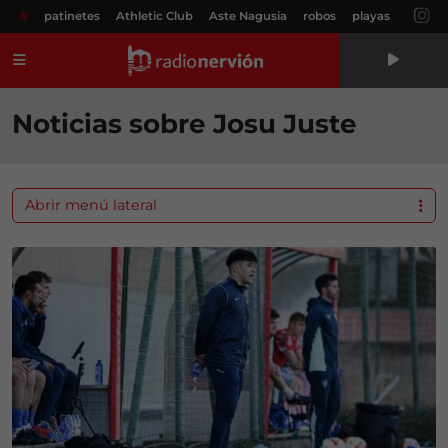
#
patinetes
Athletic Club
Aste Nagusia
robos
playas
Menú
Noticias sobre Josu Juste
Abrir menú lateral