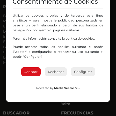
Consentimiento de Cookies
PROGRAMAS
VOCES
Utilizamos cookies propias y de terceros para fines
Bilbosport
Agurtzane
analíticos y para mostrarle publicidad personalizada en
Más Música
Belén Ollero
base a un perfil elaborado a partir de sus hábitos de
El Madrugador
Dani
navegación (por ejemplo, páginas visitadas).
Lo Más Nuevo
Eduardo
Informativos
Eva Argote
Para más información consulte la
política de cookies
.
En Ruta
Endika
Puede aceptar todas las cookies pulsando el botón
Locos por la Música
Iker
"Aceptar" o configurarlas o rechazar su uso pulsando el
El Supermadrugador
Iñigo
botón "Configurar".
La Mañana de Radio Nervión
Javi
Más Madrugada
Jon
José Ignacio
Aceptar
Rechazar
Configurar
Joseba
Luis Carlos
Mar y Cielo
Powered by
Media Sector S.L.
Miguel Ángel
Mónica Ambrosio
Richard
Yaiza
BUSCADOR
FRECUENCIAS