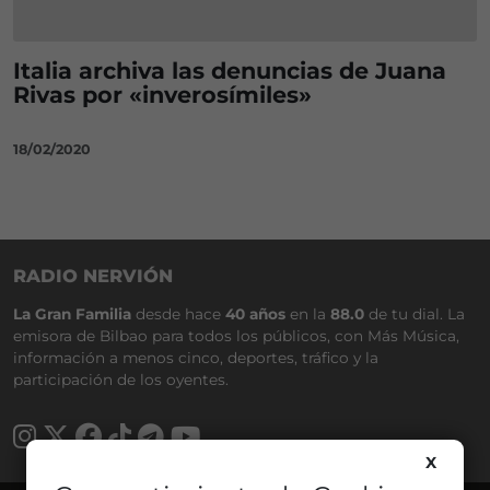
Italia archiva las denuncias de Juana
Rivas por «inverosímiles»
18/02/2020
RADIO NERVIÓN
La Gran Familia
desde hace
40 años
en la
88.0
de tu dial. La
emisora de Bilbao para todos los públicos, con Más Música,
información a menos cinco, deportes, tráfico y la
participación de los oyentes.
X