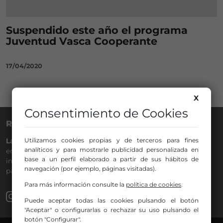
Suspendido este año el programa
Juventud Vasca Cooperante
17/04/2020
X
Consentimiento de Cookies
RADIO NERVIÓN
Utilizamos cookies propias y de terceros para fines
La Gran Familia
desde hace
40 años
en la
88.0
de tu dial. La
analíticos y para mostrarle publicidad personalizada en
emisora de Bilbao para todos los públicos, con Más Música,
base a un perfil elaborado a partir de sus hábitos de
información a menos cinco, deportes, tráfico y la
navegación (por ejemplo, páginas visitadas).
participación de los oyentes.
Para más información consulte la
política de cookies
.
Puede aceptar todas las cookies pulsando el botón
"Aceptar" o configurarlas o rechazar su uso pulsando el
botón "Configurar".