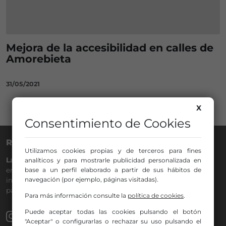
Mejora de la accesibilidad en calles de
Amorebieta
31/05/2021
X
Consentimiento de Cookies
RADIO NERVIÓN
Utilizamos cookies propias y de terceros para fines
La Gran Familia
desde hace
40 años
en la
88.0
de tu dial. La
analíticos y para mostrarle publicidad personalizada en
base a un perfil elaborado a partir de sus hábitos de
emisora de Bilbao para todos los públicos, con Más Música,
navegación (por ejemplo, páginas visitadas).
información a menos cinco, deportes, tráfico y la
participación de los oyentes.
Para más información consulte la
política de cookies
.
Puede aceptar todas las cookies pulsando el botón
"Aceptar" o configurarlas o rechazar su uso pulsando el