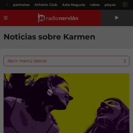
#
patinetes
Athletic Club
Aste Nagusia
robos
playas
Menú
Noticias sobre Karmen
Abrir menú lateral