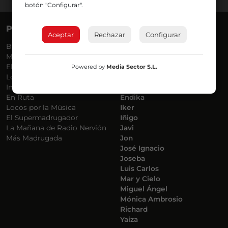
botón "Configurar".
PROGRAMAS
VOCES
Aceptar
Rechazar
Configurar
Bilbosport
Agurtzane
Más Música
Belén Ollero
El Madrugador
Dani
Powered by
Media Sector S.L.
Lo Más Nuevo
Eduardo
Informativos
Eva Argote
En Ruta
Endika
Locos por la Música
Iker
El Supermadrugador
Iñigo
La Mañana de Radio Nervión
Javi
Más Madrugada
Jon
José Ignacio
Joseba
Luis Carlos
Mar y Cielo
Miguel Ángel
Mónica Ambrosio
Richard
Yaiza