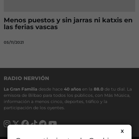
Menos puestos y sin jarras ni katxis en
las ferias vascas
05/11/2021
RADIO NERVIÓN
La Gran Familia
desde hace
40 años
en la
88.0
de tu dial. La
emisora de Bilbao para todos los públicos, con Más Música,
información a menos cinco, deportes, tráfico y la
participación de los oyentes.
X