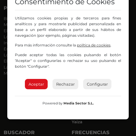
Consentimiento de Cookies
PROGRAMAS
VOCES
Utilizamos cookies propias y de terceros para fines
Bilbosport
Agurtzane
analíticos y para mostrarle publicidad personalizada en
Más Música
Belén Ollero
base a un perfil elaborado a partir de sus hábitos de
El Madrugador
Dani
navegación (por ejemplo, páginas visitadas).
Lo Más Nuevo
Eduardo
Informativos
Eva Argote
Para más información consulte la
política de cookies
.
En Ruta
Endika
Puede aceptar todas las cookies pulsando el botón
Locos por la Música
Iker
"Aceptar" o configurarlas o rechazar su uso pulsando el
El Supermadrugador
Iñigo
botón "Configurar".
La Mañana de Radio Nervión
Javi
Más Madrugada
Jon
José Ignacio
Aceptar
Rechazar
Configurar
Joseba
Luis Carlos
Mar y Cielo
Powered by
Media Sector S.L.
Miguel Ángel
Mónica Ambrosio
Richard
Yaiza
BUSCADOR
FRECUENCIAS