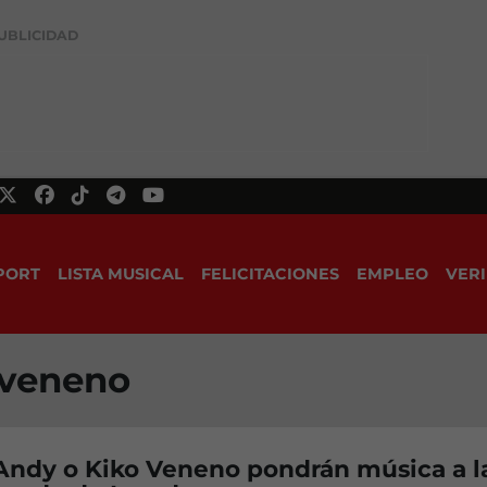
UBLICIDAD
PORT
LISTA MUSICAL
FELICITACIONES
EMPLEO
VERI
 veneno
Andy o Kiko Veneno pondrán música a l