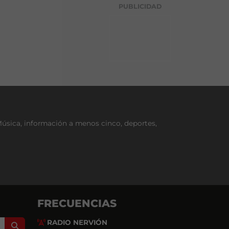
g
PUBLICIDAD
o
r
í
a
Música, información a menos cinco, deportes,
FRECUENCIAS
RADIO NERVIÓN
Search