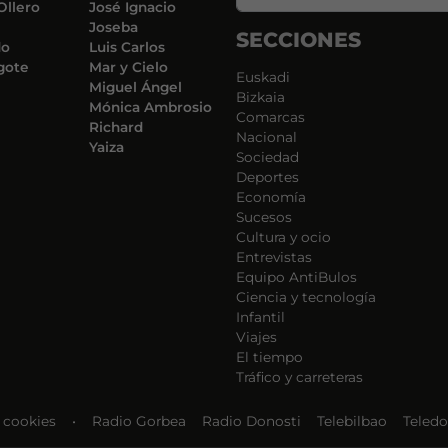
Ollero
José Ignacio
Joseba
SECCIONES
do
Luis Carlos
gote
Mar y Cielo
Euskadi
Miguel Ángel
Bizkaia
Mónica Ambrosio
Comarcas
Richard
Nacional
Yaiza
Sociedad
Deportes
Economía
Sucesos
Cultura y ocio
Entrevistas
Equipo AntiBulos
Ciencia y tecnología
Infantil
Viajes
El tiempo
Tráfico y carreteras
e cookies
•
Radio Gorbea
Radio Donosti
Telebilbao
Teledo