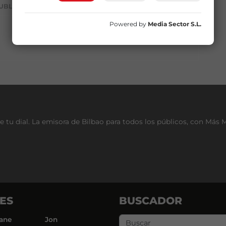
UBLICIDAD
Powered by
Media Sector S.L.
e tu dial. La emisora de Bilbao para todos los públicos, con Más 
ES
BUSCADOR
ane
Jon