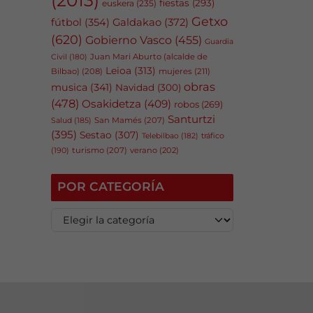
fiestas
(293)
euskera
(235)
Getxo
fútbol
(354)
Galdakao
(372)
(620)
Gobierno Vasco
(455)
Guardia
Juan Mari Aburto (alcalde de
Civil
(180)
Leioa
(313)
Bilbao)
(208)
mujeres
(211)
obras
musica
(341)
Navidad
(300)
(478)
Osakidetza
(409)
robos
(269)
Santurtzi
San Mamés
(207)
Salud
(185)
(395)
Sestao
(307)
tráfico
Telebilbao
(182)
(190)
turismo
(207)
verano
(202)
POR CATEGORÍA
P
o
r
c
a
t
e