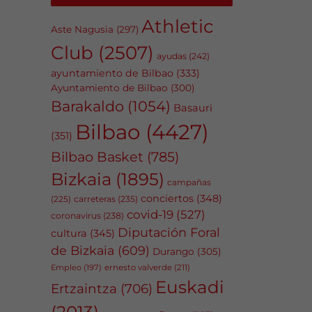
Athletic
Aste Nagusia
(297)
Club
(2507)
ayudas
(242)
ayuntamiento de Bilbao
(333)
Ayuntamiento de Bilbao
(300)
Barakaldo
(1054)
Basauri
Bilbao
(4427)
(351)
Bilbao Basket
(785)
Bizkaia
(1895)
campañas
conciertos
(348)
carreteras
(235)
(225)
covid-19
(527)
coronavirus
(238)
Diputación Foral
cultura
(345)
de Bizkaia
(609)
Durango
(305)
Empleo
(197)
ernesto valverde
(211)
Euskadi
Ertzaintza
(706)
(2013)