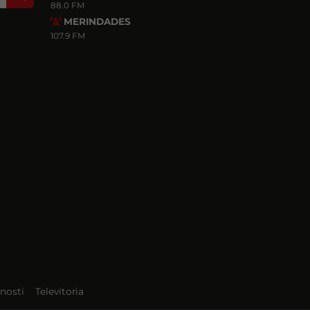
88.0 FM
MERINDADES
107.9 FM
nosti
Televitoria