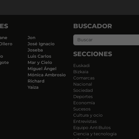
ES
BUSCADOR
ane
Jon
Ollero
José Ignacio
Joseba
SECCIONES
do
Luis Carlos
gote
Mar y Cielo
Euskadi
Miguel Ángel
Bizkaia
Mónica Ambrosio
Comarcas
Richard
Nacional
Yaiza
Sociedad
Deportes
Economía
Sucesos
Cultura y ocio
Entrevistas
Equipo AntiBulos
Ciencia y tecnología