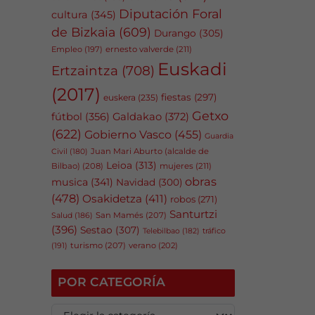
Diputación Foral
cultura
(345)
de Bizkaia
(609)
Durango
(305)
Empleo
(197)
ernesto valverde
(211)
Euskadi
Ertzaintza
(708)
(2017)
fiestas
(297)
euskera
(235)
Getxo
fútbol
(356)
Galdakao
(372)
(622)
Gobierno Vasco
(455)
Guardia
Juan Mari Aburto (alcalde de
Civil
(180)
Leioa
(313)
Bilbao)
(208)
mujeres
(211)
obras
musica
(341)
Navidad
(300)
(478)
Osakidetza
(411)
robos
(271)
Santurtzi
San Mamés
(207)
Salud
(186)
(396)
Sestao
(307)
tráfico
Telebilbao
(182)
(191)
turismo
(207)
verano
(202)
POR CATEGORÍA
P