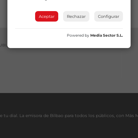
Aceptar
Rechazar
Configurar
Powered by
Media Sector S.L.
UBLICIDAD
e tu dial. La emisora de Bilbao para todos los públicos, con Más 