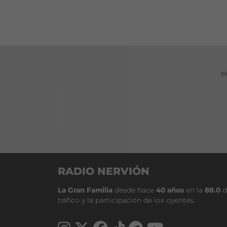
P
RADIO NERVIÓN
La Gran Familia
desde hace
40 años
en la
88.0
d
tráfico y la participación de los oyentes.