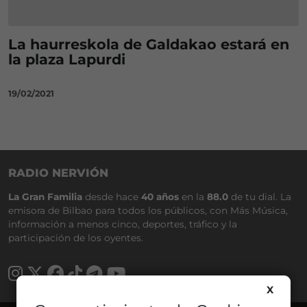
La haurreskola de Galdakao estará en
la plaza Lapurdi
19/02/2021
RADIO NERVIÓN
La Gran Familia
desde hace
40 años
en la
88.0
de tu dial. La
emisora de Bilbao para todos los públicos, con Más Música,
información a menos cinco, deportes, tráfico y la
participación de los oyentes.
X