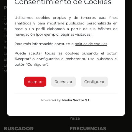
Consentimiento de Cookies
PROGRAMAS
VOCES
Utilizamos cookies propias y de terceros para fines
Bilbosport
Agurtzane
analíticos y para mostrarle publicidad personalizada en
Más Música
Belén Ollero
base a un perfil elaborado a partir de sus hábitos de
El Madrugador
Dani
navegación (por ejemplo, páginas visitadas).
Lo Más Nuevo
Eduardo
Informativos
Eva Argote
Para más información consulte la
política de cookies
.
En Ruta
Endika
Puede aceptar todas las cookies pulsando el botón
Locos por la Música
Iker
"Aceptar" o configurarlas o rechazar su uso pulsando el
El Supermadrugador
Iñigo
botón "Configurar".
La Mañana de Radio Nervión
Javi
Más Madrugada
Jon
José Ignacio
Aceptar
Rechazar
Configurar
Joseba
Luis Carlos
Mar y Cielo
Powered by
Media Sector S.L.
Miguel Ángel
Mónica Ambrosio
Richard
Yaiza
BUSCADOR
FRECUENCIAS