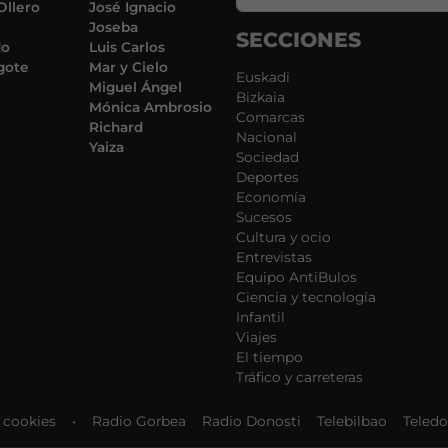
Ollero
José Ignacio
Joseba
SECCIONES
do
Luis Carlos
gote
Mar y Cielo
Euskadi
Miguel Ángel
Bizkaia
Mónica Ambrosio
Comarcas
Richard
Nacional
Yaiza
Sociedad
Deportes
Economía
Sucesos
Cultura y ocio
Entrevistas
Equipo AntiBulos
Ciencia y tecnología
Infantil
Viajes
El tiempo
Tráfico y carreteras
e cookies
•
Radio Gorbea
Radio Donosti
Telebilbao
Teledo