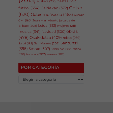
fiestas
(293)
euskera
(235)
Getxo
fútbol
(354)
Galdakao
(372)
(620)
Gobierno Vasco
(455)
Guardia
Juan Mari Aburto (alcalde de
Civil
(180)
Leioa
(313)
Bilbao)
(208)
mujeres
(211)
obras
musica
(341)
Navidad
(300)
(478)
Osakidetza
(409)
robos
(269)
Santurtzi
San Mamés
(207)
Salud
(185)
(395)
Sestao
(307)
tráfico
Telebilbao
(182)
(190)
turismo
(207)
verano
(202)
POR CATEGORÍA
P
o
r
c
a
t
e