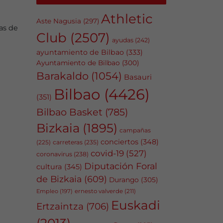
Athletic
Aste Nagusia
(297)
as de
Club
(2507)
ayudas
(242)
ayuntamiento de Bilbao
(333)
Ayuntamiento de Bilbao
(300)
Barakaldo
(1054)
Basauri
Bilbao
(4426)
(351)
Bilbao Basket
(785)
Bizkaia
(1895)
campañas
conciertos
(348)
carreteras
(235)
(225)
covid-19
(527)
coronavirus
(238)
Diputación Foral
cultura
(345)
de Bizkaia
(609)
Durango
(305)
Empleo
(197)
ernesto valverde
(211)
Euskadi
Ertzaintza
(706)
(2013)