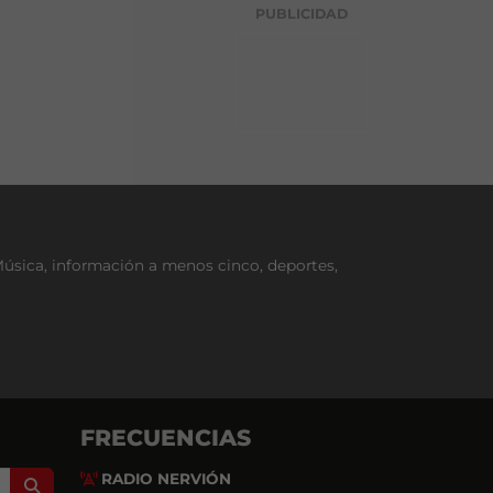
g
PUBLICIDAD
o
r
í
a
Música, información a menos cinco, deportes,
FRECUENCIAS
RADIO NERVIÓN
Search