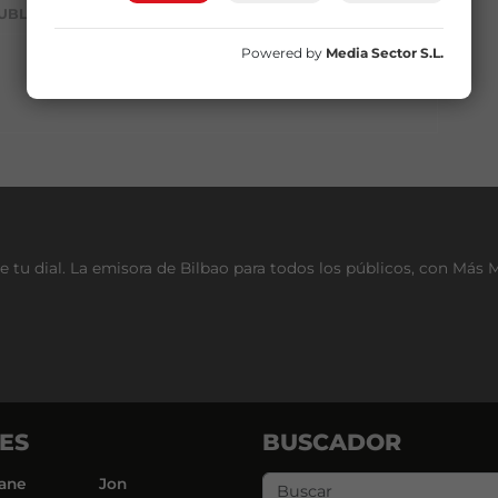
UBLICIDAD
Powered by
Media Sector S.L.
e tu dial. La emisora de Bilbao para todos los públicos, con Más 
ES
BUSCADOR
ane
Jon