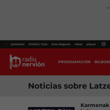
P
#
patinetes
Athletic Club
Aste Nagusia
robos
playas
PROGRAMACIÓN
BILBOS
Noticias sobre Latz
Karmenak d