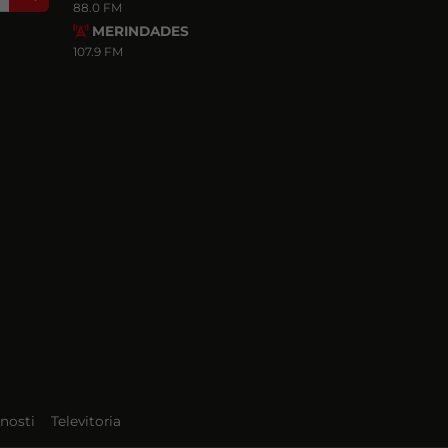
88.0 FM
MERINDADES
107.9 FM
nosti
Televitoria