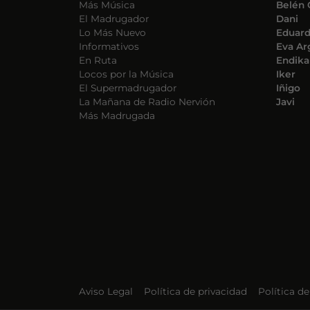
Más Música
Belén 
El Madrugador
Dani
Lo Más Nuevo
Eduar
Informativos
Eva Ar
En Ruta
Endika
Locos por la Música
Iker
El Supermadrugador
Iñigo
La Mañana de Radio Nervión
Javi
Más Madrugada
Aviso Legal
Política de privacidad
Política d