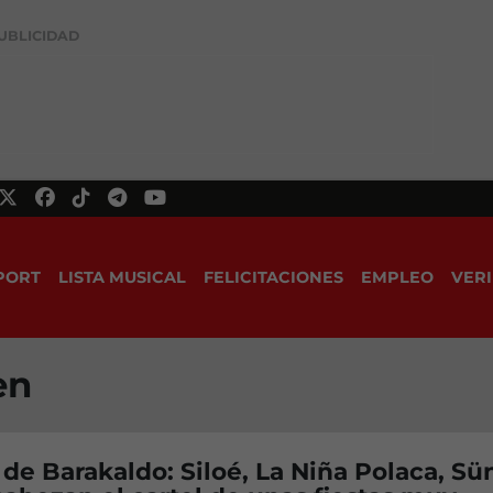
UBLICIDAD
PORT
LISTA MUSICAL
FELICITACIONES
EMPLEO
VERI
en
e Barakaldo: Siloé, La Niña Polaca, Sü