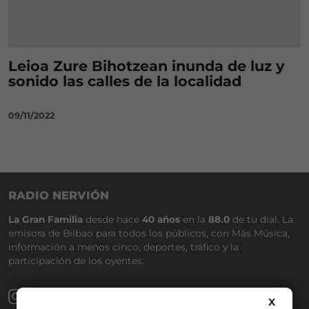
Leioa Zure Bihotzean inunda de luz y
sonido las calles de la localidad
09/11/2022
RADIO NERVIÓN
La Gran Familia
desde hace
40 años
en la
88.0
de tu dial. La
emisora de Bilbao para todos los públicos, con Más Música,
información a menos cinco, deportes, tráfico y la
participación de los oyentes.
X