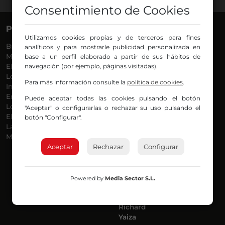
Consentimiento de Cookies
PROGRAMAS
VOCES
Utilizamos cookies propias y de terceros para fines
Bilbosport
Agurtzane
analíticos y para mostrarle publicidad personalizada en
Más Música
Belén Ollero
base a un perfil elaborado a partir de sus hábitos de
El Madrugador
navegación (por ejemplo, páginas visitadas).
Dani
Lo Más Nuevo
Eduardo
Para más información consulte la
política de cookies
.
Informativos
Eva Argote
En Ruta
Endika
Puede aceptar todas las cookies pulsando el botón
Locos por la Música
Iker
"Aceptar" o configurarlas o rechazar su uso pulsando el
El Supermadrugador
Iñigo
botón "Configurar".
La Mañana de Radio Nervión
Javi
Más Madrugada
Jon
Aceptar
Rechazar
José Ignacio
Configurar
Joseba
Luis Carlos
Mar y Cielo
Powered by
Media Sector S.L.
Miguel Ángel
Mónica Ambrosio
Richard
Yaiza