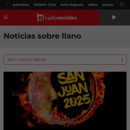
#
patinetes
Athletic Club
Aste Nagusia
robos
playas
Menú
Noticias sobre llano
Abrir menú lateral