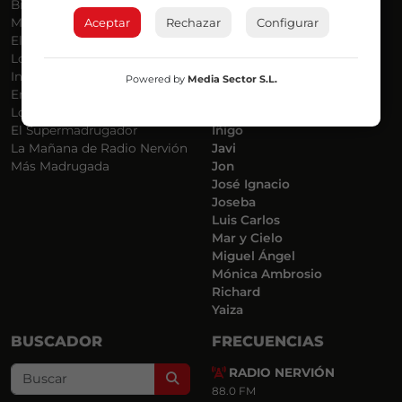
Bilbosport
Agurtzane
Aceptar
Rechazar
Configurar
Más Música
Belén Ollero
El Madrugador
Dani
Lo Más Nuevo
Eduardo
Informativos
Eva Argote
Powered by
Media Sector S.L.
En Ruta
Endika
Locos por la Música
Iker
El Supermadrugador
Iñigo
La Mañana de Radio Nervión
Javi
Más Madrugada
Jon
José Ignacio
Joseba
Luis Carlos
Mar y Cielo
Miguel Ángel
Mónica Ambrosio
Richard
Yaiza
BUSCADOR
FRECUENCIAS
RADIO NERVIÓN
Search
88.0 FM