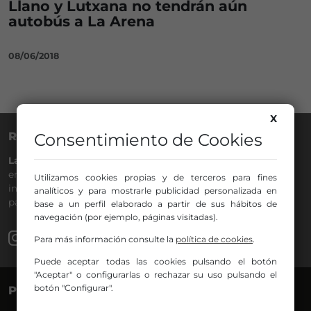
Llano y Lutxana no tendrán aún
autobús a La Arena
08/06/2018
X
RADIO NERVIÓN
Consentimiento de Cookies
La Gran Familia
desde hace
40 años
en la
88.0
de tu dial. La
emisora de Bilbao para todos los públicos, con Más Música,
Utilizamos cookies propias y de terceros para fines
información a menos cinco, deportes, tráfico y la
analíticos y para mostrarle publicidad personalizada en
participación de los oyentes.
base a un perfil elaborado a partir de sus hábitos de
navegación (por ejemplo, páginas visitadas).
Para más información consulte la
política de cookies
.
Puede aceptar todas las cookies pulsando el botón
"Aceptar" o configurarlas o rechazar su uso pulsando el
botón "Configurar".
PROGRAMAS
VOCES