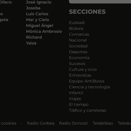
Ollero
José Ignacio
Joseba
SECCIONES
do
Luis Carlos
gote
Mar y Cielo
Euskadi
Miguel Ángel
Bizkaia
Mónica Ambrosio
Comarcas
Richard
Nacional
Yaiza
Sociedad
Deportes
Economía
Sucesos
Cultura y ocio
Entrevistas
Equipo AntiBulos
Ciencia y tecnología
Infantil
Viajes
El tiempo
Tráfico y carreteras
e cookies
•
Radio Gorbea
Radio Donosti
Telebilbao
Teledo