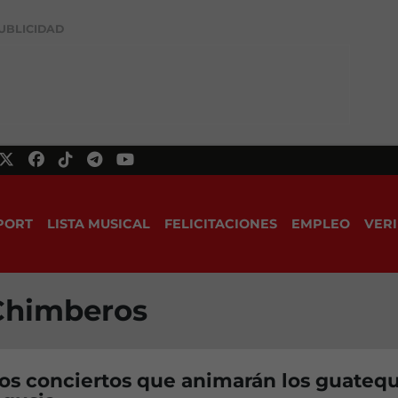
UBLICIDAD
PORT
LISTA MUSICAL
FELICITACIONES
EMPLEO
VERI
 Chimberos
los conciertos que animarán los guateq