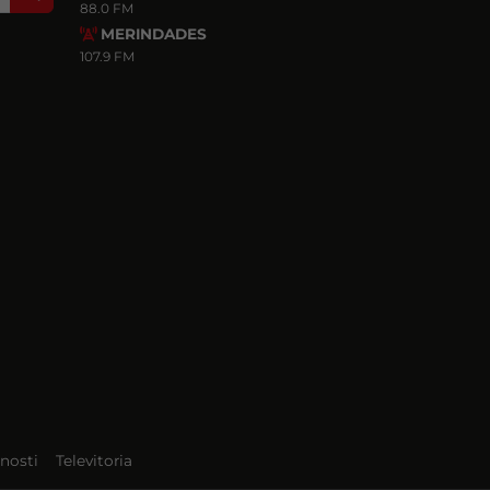
88.0 FM
MERINDADES
107.9 FM
nosti
Televitoria