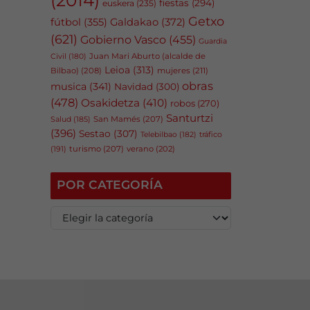
fiestas
(294)
euskera
(235)
Getxo
fútbol
(355)
Galdakao
(372)
(621)
Gobierno Vasco
(455)
Guardia
Juan Mari Aburto (alcalde de
Civil
(180)
Leioa
(313)
Bilbao)
(208)
mujeres
(211)
obras
musica
(341)
Navidad
(300)
(478)
Osakidetza
(410)
robos
(270)
Santurtzi
San Mamés
(207)
Salud
(185)
(396)
Sestao
(307)
tráfico
Telebilbao
(182)
(191)
turismo
(207)
verano
(202)
POR CATEGORÍA
P
o
r
c
a
t
e