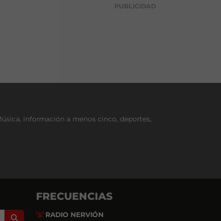
g
PUBLICIDAD
o
r
í
a
Música, información a menos cinco, deportes,
FRECUENCIAS
RADIO NERVIÓN
Search