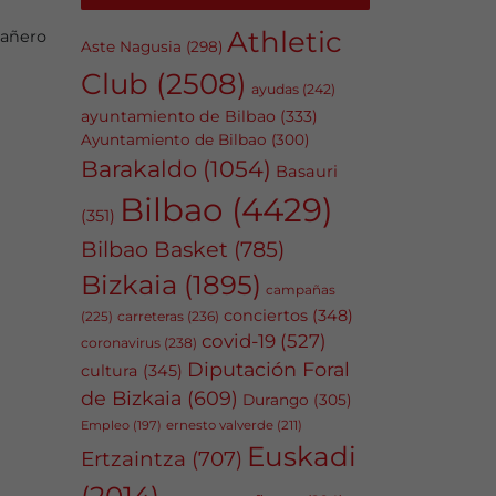
Athletic
pañero
Aste Nagusia
(298)
Club
(2508)
ayudas
(242)
ayuntamiento de Bilbao
(333)
Ayuntamiento de Bilbao
(300)
Barakaldo
(1054)
Basauri
Bilbao
(4429)
(351)
Bilbao Basket
(785)
Bizkaia
(1895)
campañas
conciertos
(348)
carreteras
(236)
(225)
covid-19
(527)
coronavirus
(238)
Diputación Foral
cultura
(345)
de Bizkaia
(609)
Durango
(305)
Empleo
(197)
ernesto valverde
(211)
Euskadi
Ertzaintza
(707)
(2014)