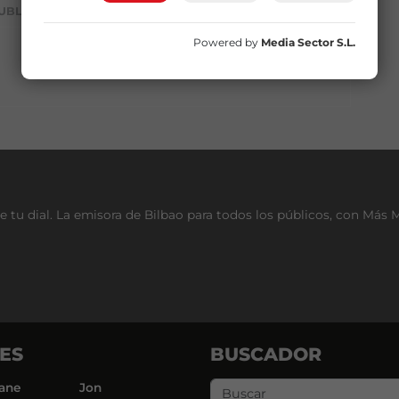
UBLICIDAD
Powered by
Media Sector S.L.
e tu dial. La emisora de Bilbao para todos los públicos, con Más 
ES
BUSCADOR
ane
Jon