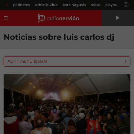
#
patinetes
Athletic Club
Aste Nagusia
robos
playas
Menú
Noticias sobre luis carlos dj
Abrir menú lateral