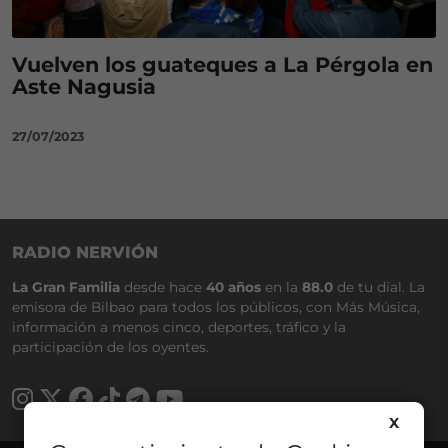
Vuelven los guateques a La Pérgola en
Aste Nagusia
27/07/2023
RADIO NERVIÓN
La Gran Familia
desde hace
40 años
en la
88.0
de tu dial. La
emisora de Bilbao para todos los públicos, con Más Música,
información a menos cinco, deportes, tráfico y la
participación de los oyentes.
X