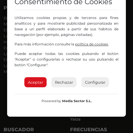
Consentimiento de Cookies
PROGRAMAS
VOCES
Utilizamos cookies propias y de terceros para fines
Bilbosport
Agurtzane
analíticos y para mostrarle publicidad personalizada en
Más Música
Belén Ollero
base a un perfil elaborado a partir de sus hábitos de
El Madrugador
Dani
navegación (por ejemplo, páginas visitadas).
Lo Más Nuevo
Eduardo
Informativos
Eva Argote
Para más información consulte la
política de cookies
.
En Ruta
Endika
Puede aceptar todas las cookies pulsando el botón
Locos por la Música
Iker
"Aceptar" o configurarlas o rechazar su uso pulsando el
El Supermadrugador
Iñigo
botón "Configurar".
La Mañana de Radio Nervión
Javi
Más Madrugada
Jon
José Ignacio
Aceptar
Rechazar
Configurar
Joseba
Luis Carlos
Mar y Cielo
Powered by
Media Sector S.L.
Miguel Ángel
Mónica Ambrosio
Richard
Yaiza
BUSCADOR
FRECUENCIAS