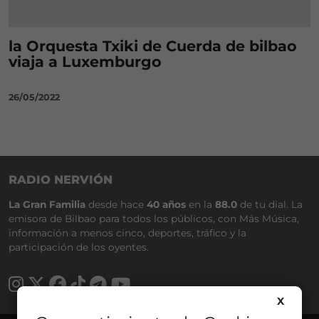
la Orquesta Txiki de Cuerda de bilbao
viaja a Luxemburgo
26/05/2022
RADIO NERVIÓN
La Gran Familia
desde hace
40 años
en la
88.0
de tu dial. La
emisora de Bilbao para todos los públicos, con Más Música,
información a menos cinco, deportes, tráfico y la
participación de los oyentes.
X