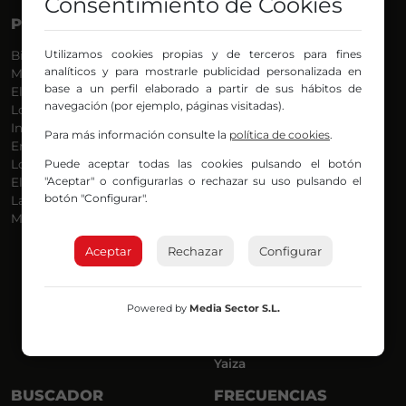
Consentimiento de Cookies
PROGRAMAS
VOCES
Utilizamos cookies propias y de terceros para fines
Bilbosport
Agurtzane
analíticos y para mostrarle publicidad personalizada en
Más Música
Belén Ollero
base a un perfil elaborado a partir de sus hábitos de
El Madrugador
Dani
navegación (por ejemplo, páginas visitadas).
Lo Más Nuevo
Eduardo
Informativos
Eva Argote
Para más información consulte la
política de cookies
.
En Ruta
Endika
Puede aceptar todas las cookies pulsando el botón
Locos por la Música
Iker
"Aceptar" o configurarlas o rechazar su uso pulsando el
El Supermadrugador
Iñigo
botón "Configurar".
La Mañana de Radio Nervión
Javi
Más Madrugada
Jon
José Ignacio
Aceptar
Rechazar
Configurar
Joseba
Luis Carlos
Mar y Cielo
Powered by
Media Sector S.L.
Miguel Ángel
Mónica Ambrosio
Richard
Yaiza
BUSCADOR
FRECUENCIAS