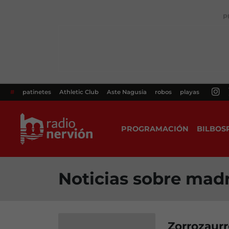
P
#
patinetes
Athletic Club
Aste Nagusia
robos
playas
PROGRAMACIÓN
BILBOS
Noticias sobre madr
Zorrozaurr