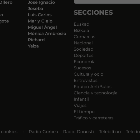
Ollero
José Ignacio
Joseba
SECCIONES
do
Luis Carlos
gote
Mar y Cielo
Euskadi
Miguel Ángel
Bizkaia
Mónica Ambrosio
Comarcas
Richard
Nacional
Yaiza
Sociedad
Deportes
Economía
Sucesos
Cultura y ocio
Entrevistas
Equipo AntiBulos
Ciencia y tecnología
Infantil
Viajes
El tiempo
Tráfico y carreteras
e cookies
•
Radio Gorbea
Radio Donosti
Telebilbao
Teledo