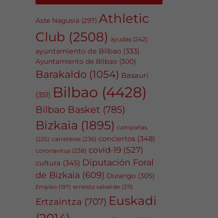
Athletic
Aste Nagusia
(297)
Club
(2508)
ayudas
(242)
ayuntamiento de Bilbao
(333)
Ayuntamiento de Bilbao
(300)
Barakaldo
(1054)
Basauri
Bilbao
(4428)
(351)
Bilbao Basket
(785)
Bizkaia
(1895)
campañas
conciertos
(348)
carreteras
(236)
(225)
covid-19
(527)
coronavirus
(238)
Diputación Foral
cultura
(345)
de Bizkaia
(609)
Durango
(305)
Empleo
(197)
ernesto valverde
(211)
Euskadi
Ertzaintza
(707)
(2014)