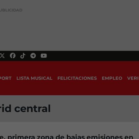
UBLICIDAD
PORT
LISTA MUSICAL
FELICITACIONES
EMPLEO
VERI
id central
e, primera zona de bajas emisiones en