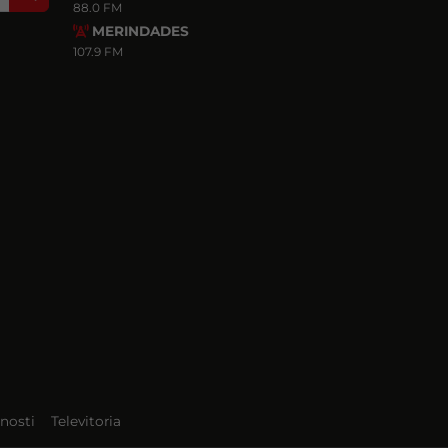
88.0 FM
MERINDADES
107.9 FM
nosti
Televitoria