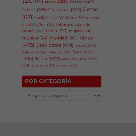
fiestas
(294)
euskera
(235)
Getxo
fútbol
(355)
Galdakao
(372)
(621)
Gobierno Vasco
(455)
Guardia
Juan Mari Aburto (alcalde de
Civil
(180)
Leioa
(313)
Bilbao)
(208)
mujeres
(211)
obras
musica
(341)
Navidad
(300)
(478)
Osakidetza
(410)
robos
(270)
Santurtzi
San Mamés
(207)
Salud
(185)
(395)
Sestao
(307)
tráfico
Telebilbao
(182)
(191)
turismo
(207)
verano
(202)
POR CATEGORÍA
P
o
r
c
a
t
e