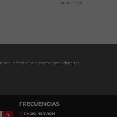
g
PUBLICIDAD
o
r
í
a
Música, información a menos cinco, deportes,
FRECUENCIAS
RADIO NERVIÓN
Search