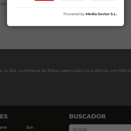
UBLICIDAD
Powered by
Media Sector S.L.
e tu dial. La emisora de Bilbao para todos los públicos, con Más 
ES
BUSCADOR
ane
Jon