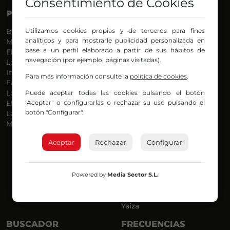
Consentimiento de Cookies
PROGRAMAS
VOCES
Utilizamos cookies propias y de terceros para fines
Bilbosport
Agurtzane
analíticos y para mostrarle publicidad personalizada en
Más Música
Belén Ollero
base a un perfil elaborado a partir de sus hábitos de
El Madrugador
Dani
navegación (por ejemplo, páginas visitadas).
Lo Más Nuevo
Eduardo
Informativos
Eva Argote
Para más información consulte la
política de cookies
.
En Ruta
Endika
Puede aceptar todas las cookies pulsando el botón
Locos por la Música
Iker
"Aceptar" o configurarlas o rechazar su uso pulsando el
El Supermadrugador
Iñigo
botón "Configurar".
La Mañana de Radio Nervión
Javi
Más Madrugada
Jon
José Ignacio
Aceptar
Rechazar
Configurar
Joseba
Luis Carlos
Mar y Cielo
Powered by
Media Sector S.L.
Miguel Ángel
Mónica Ambrosio
Richard
Yaiza
BUSCADOR
FRECUENCIAS