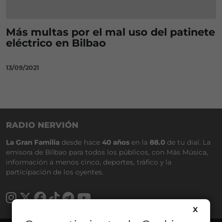
Más multas por el mal uso del patinete
eléctrico en Bilbao
13/09/2021
RADIO NERVIÓN
La Gran Familia
desde hace
40 años
en la
88.0
de tu dial. La
emisora de Bilbao para todos los públicos, con Más Música,
información a menos cinco, deportes, tráfico y la
participación de los oyentes.
X