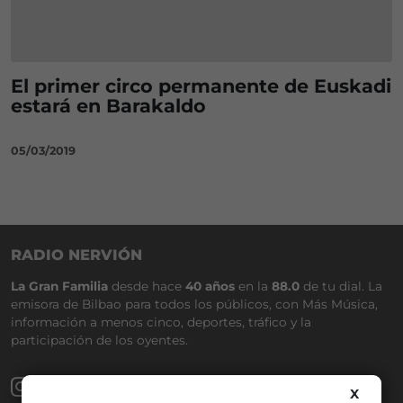
El primer circo permanente de Euskadi
estará en Barakaldo
05/03/2019
RADIO NERVIÓN
La Gran Familia
desde hace
40 años
en la
88.0
de tu dial. La
emisora de Bilbao para todos los públicos, con Más Música,
información a menos cinco, deportes, tráfico y la
participación de los oyentes.
X