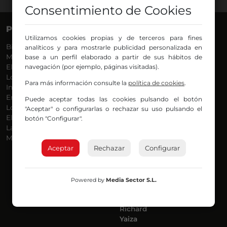
Consentimiento de Cookies
PROGRAMAS
VOCES
Utilizamos cookies propias y de terceros para fines
Bilbosport
Agurtzane
analíticos y para mostrarle publicidad personalizada en
Más Música
Belén Ollero
base a un perfil elaborado a partir de sus hábitos de
El Madrugador
navegación (por ejemplo, páginas visitadas).
Dani
Lo Más Nuevo
Eduardo
Para más información consulte la
política de cookies
.
Informativos
Eva Argote
En Ruta
Endika
Puede aceptar todas las cookies pulsando el botón
Locos por la Música
Iker
"Aceptar" o configurarlas o rechazar su uso pulsando el
El Supermadrugador
Iñigo
botón "Configurar".
La Mañana de Radio Nervión
Javi
Más Madrugada
Jon
Aceptar
Rechazar
José Ignacio
Configurar
Joseba
Luis Carlos
Mar y Cielo
Powered by
Media Sector S.L.
Miguel Ángel
Mónica Ambrosio
Richard
Yaiza