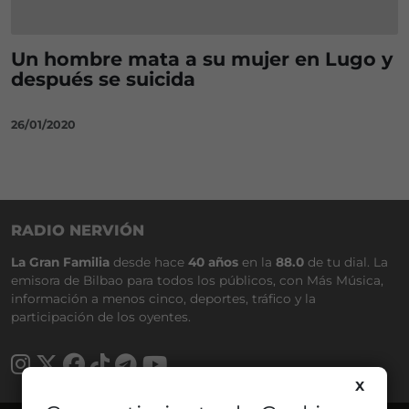
Un hombre mata a su mujer en Lugo y
después se suicida
26/01/2020
RADIO NERVIÓN
La Gran Familia
desde hace
40 años
en la
88.0
de tu dial. La
emisora de Bilbao para todos los públicos, con Más Música,
información a menos cinco, deportes, tráfico y la
participación de los oyentes.
X