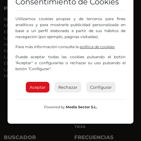
Consentimiento de Cookies
PROGRAMAS
VOCES
Utilizamos cookies propias y de terceros para fines
Bilbosport
Agurtzane
analíticos y para mostrarle publicidad personalizada en
Más Música
Belén Ollero
base a un perfil elaborado a partir de sus hábitos de
El Madrugador
Dani
navegación (por ejemplo, páginas visitadas).
Lo Más Nuevo
Eduardo
Informativos
Eva Argote
Para más información consulte la
política de cookies
.
En Ruta
Endika
Puede aceptar todas las cookies pulsando el botón
Locos por la Música
Iker
"Aceptar" o configurarlas o rechazar su uso pulsando el
El Supermadrugador
Iñigo
botón "Configurar".
La Mañana de Radio Nervión
Javi
Más Madrugada
Jon
José Ignacio
Aceptar
Rechazar
Configurar
Joseba
Luis Carlos
Mar y Cielo
Powered by
Media Sector S.L.
Miguel Ángel
Mónica Ambrosio
Richard
Yaiza
BUSCADOR
FRECUENCIAS