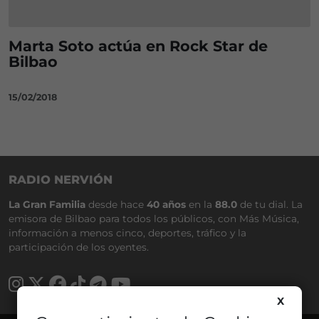
Marta Soto actúa en Rock Star de
Bilbao
15/02/2018
RADIO NERVIÓN
La Gran Familia
desde hace
40 años
en la
88.0
de tu dial. La
emisora de Bilbao para todos los públicos, con Más Música,
información a menos cinco, deportes, tráfico y la
participación de los oyentes.
X