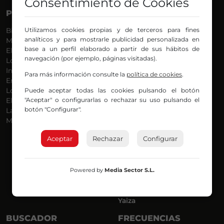
Consentimiento de Cookies
PROGRAMAS
VOCES
Utilizamos cookies propias y de terceros para fines
Bilbosport
Agurtzane
analíticos y para mostrarle publicidad personalizada en
Más Música
Belén Ollero
base a un perfil elaborado a partir de sus hábitos de
El Madrugador
Dani
navegación (por ejemplo, páginas visitadas).
Lo Más Nuevo
Eduardo
Informativos
Eva Argote
Para más información consulte la
política de cookies
.
En Ruta
Endika
Puede aceptar todas las cookies pulsando el botón
Locos por la Música
Iker
"Aceptar" o configurarlas o rechazar su uso pulsando el
El Supermadrugador
Iñigo
botón "Configurar".
La Mañana de Radio Nervión
Javi
Más Madrugada
Jon
José Ignacio
Aceptar
Rechazar
Configurar
Joseba
Luis Carlos
Mar y Cielo
Powered by
Media Sector S.L.
Miguel Ángel
Mónica Ambrosio
Richard
Yaiza
BUSCADOR
FRECUENCIAS