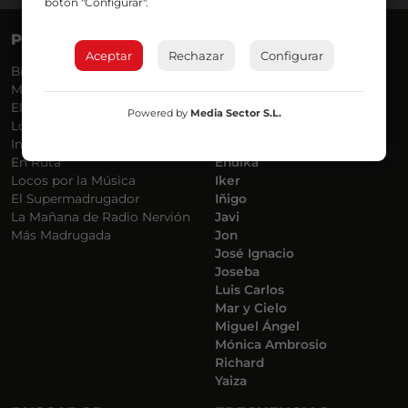
botón "Configurar".
PROGRAMAS
VOCES
Aceptar
Rechazar
Configurar
Bilbosport
Agurtzane
Más Música
Belén Ollero
El Madrugador
Dani
Powered by
Media Sector S.L.
Lo Más Nuevo
Eduardo
Informativos
Eva Argote
En Ruta
Endika
Locos por la Música
Iker
El Supermadrugador
Iñigo
La Mañana de Radio Nervión
Javi
Más Madrugada
Jon
José Ignacio
Joseba
Luis Carlos
Mar y Cielo
Miguel Ángel
Mónica Ambrosio
Richard
Yaiza