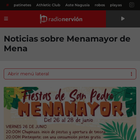
#
patinetes
Athletic Club
Aste Nagusia
robos
playas
Menú
Noticias sobre Menamayor de
Mena
Abrir menú lateral