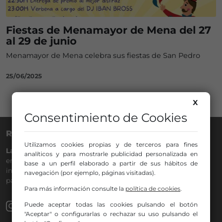
Fiestas de Menamayor de Mena del 27
al 29 de junio
Menamayor de Mena celebra sus fiestas de San Pedro
25/06/2025
X
Consentimiento de Cookies
RADIO NERVIÓN
Utilizamos cookies propias y de terceros para fines
La Gran Familia
desde hace
40 años
en la
88.0
de tu dial. La
analíticos y para mostrarle publicidad personalizada en
emisora de Bilbao para todos los públicos, con Más Música,
base a un perfil elaborado a partir de sus hábitos de
información a menos cinco, deportes, tráfico y la
navegación (por ejemplo, páginas visitadas).
participación de los oyentes.
Para más información consulte la
política de cookies
.
Puede aceptar todas las cookies pulsando el botón
"Aceptar" o configurarlas o rechazar su uso pulsando el