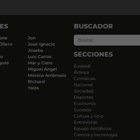
ES
BUSCADOR
ane
Jon
Ollero
José Ignacio
Joseba
SECCIONES
do
Luis Carlos
gote
Mar y Cielo
Euskadi
Miguel Ángel
Bizkaia
Mónica Ambrosio
Comarcas
Richard
Nacional
Yaiza
Sociedad
Deportes
Economía
Sucesos
Cultura y ocio
Entrevistas
Equipo AntiBulos
Ciencia y tecnología