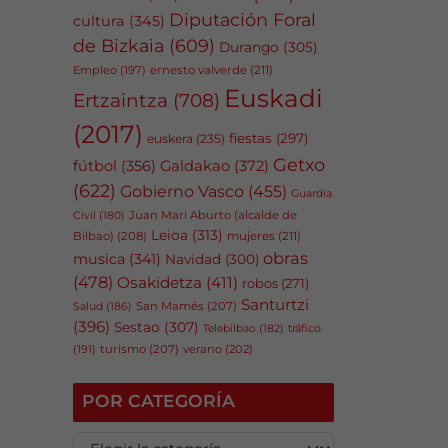
Diputación Foral
cultura
(345)
de Bizkaia
(609)
Durango
(305)
Empleo
(197)
ernesto valverde
(211)
Euskadi
Ertzaintza
(708)
(2017)
fiestas
(297)
euskera
(235)
Getxo
fútbol
(356)
Galdakao
(372)
(622)
Gobierno Vasco
(455)
Guardia
Juan Mari Aburto (alcalde de
Civil
(180)
Leioa
(313)
Bilbao)
(208)
mujeres
(211)
obras
musica
(341)
Navidad
(300)
(478)
Osakidetza
(411)
robos
(271)
Santurtzi
San Mamés
(207)
Salud
(186)
(396)
Sestao
(307)
tráfico
Telebilbao
(182)
(191)
turismo
(207)
verano
(202)
POR CATEGORÍA
P