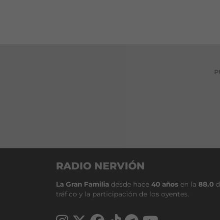
P
RADIO NERVIÓN
La Gran Familia
desde hace
40 años
en la
88.0
d
tráfico y la participación de los oyentes.