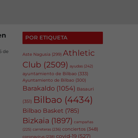
en
POR ETIQUETA
Athletic
5 de
Aste Nagusia
(299)
Club
(2509)
ayudas
(242)
ayuntamiento de Bilbao
(333)
Ayuntamiento de Bilbao
(300)
Barakaldo
(1054)
Basauri
Bilbao
(4434)
(351)
Bilbao Basket
(785)
Bizkaia
(1897)
campañas
conciertos
(348)
carreteras
(236)
(225)
covid-19
(527)
coronavirus
(238)