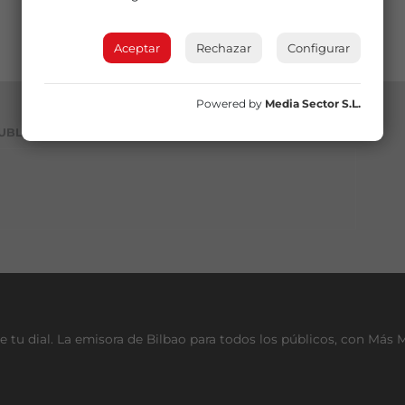
Aceptar
Rechazar
Configurar
Powered by
Media Sector S.L.
UBLICIDAD
e tu dial. La emisora de Bilbao para todos los públicos, con Más 