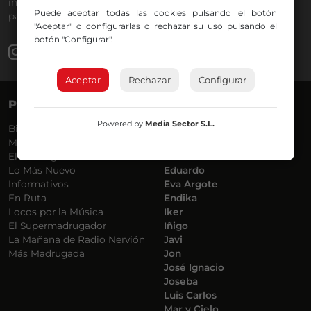
información a menos cinco, deportes, tráfico y la
Puede aceptar todas las cookies pulsando el botón
participación de los oyentes.
"Aceptar" o configurarlas o rechazar su uso pulsando el
botón "Configurar".
Aceptar
Rechazar
Configurar
PROGRAMAS
VOCES
Powered by
Media Sector S.L.
Bilbosport
Agurtzane
Más Música
Belén Ollero
El Madrugador
Dani
Lo Más Nuevo
Eduardo
Informativos
Eva Argote
En Ruta
Endika
Locos por la Música
Iker
El Supermadrugador
Iñigo
La Mañana de Radio Nervión
Javi
Más Madrugada
Jon
José Ignacio
Joseba
Luis Carlos
Mar y Cielo