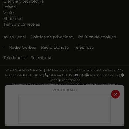
Ciencia y tecnología
Infantil
Viajes
El tiempo
Tráfico y carreteras
Aviso Legal
Política de privacidad
Política de cookies
•
Radio Gorbea
Radio Donosti
Telebilbao
Teledonosti
Televitoria
©
2026
Radio Nervión
| FM Nervión S.A. | C/ Hurtado de Amézaga, 27 -
Piso 17 - 48008 Bilbao |
944 44 08 05 |
info
radionervion.com |
Configurar cookies
Protegido con la tecnología de reCAPTCHA bajo los términos y
condiciones de Google, su
Política de privacidad
y
Términos de servicio
.
PUBLICIDAD