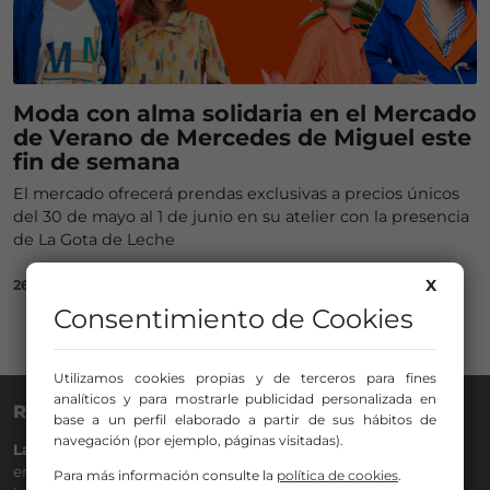
Moda con alma solidaria en el Mercado
de Verano de Mercedes de Miguel este
fin de semana
El mercado ofrecerá prendas exclusivas a precios únicos
del 30 de mayo al 1 de junio en su atelier con la presencia
de La Gota de Leche
X
26/05/2025
Consentimiento de Cookies
Utilizamos cookies propias y de terceros para fines
analíticos y para mostrarle publicidad personalizada en
RADIO NERVIÓN
base a un perfil elaborado a partir de sus hábitos de
navegación (por ejemplo, páginas visitadas).
La Gran Familia
desde hace
40 años
en la
88.0
de tu dial. La
emisora de Bilbao para todos los públicos, con Más Música,
Para más información consulte la
política de cookies
.