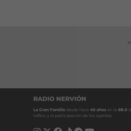
P
RADIO NERVIÓN
La Gran Familia
desde hace
40 años
en la
88.0
d
tráfico y la participación de los oyentes.