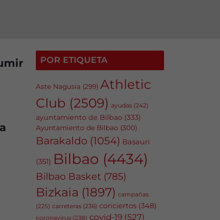
POR ETIQUETA
umir
Athletic
Aste Nagusia
(299)
Club
(2509)
ayudas
(242)
ayuntamiento de Bilbao
(333)
la
Ayuntamiento de Bilbao
(300)
Barakaldo
(1054)
Basauri
Bilbao
(4434)
(351)
Bilbao Basket
(785)
Bizkaia
(1897)
campañas
conciertos
(348)
carreteras
(236)
(225)
covid-19
(527)
coronavirus
(238)