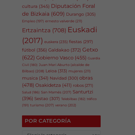
Diputación Foral
cultura
(345)
de Bizkaia
(609)
Durango
(305)
Empleo
(197)
ernesto valverde
(211)
Euskadi
Ertzaintza
(708)
(2017)
fiestas
(297)
euskera
(235)
Getxo
fútbol
(356)
Galdakao
(372)
(622)
Gobierno Vasco
(455)
Guardia
Juan Mari Aburto (alcalde de
Civil
(180)
Leioa
(313)
Bilbao)
(208)
mujeres
(211)
obras
musica
(341)
Navidad
(300)
(478)
Osakidetza
(411)
robos
(271)
Santurtzi
San Mamés
(207)
Salud
(186)
(396)
Sestao
(307)
tráfico
Telebilbao
(182)
(191)
turismo
(207)
verano
(202)
POR CATEGORÍA
P