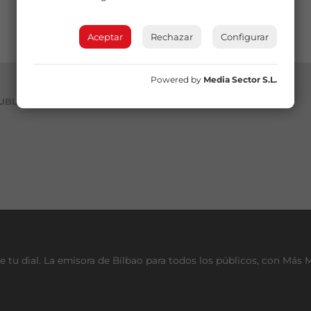
Aceptar
Rechazar
Configurar
Powered by
Media Sector S.L.
UBLICIDAD
e tu dial. La emisora de Bilbao para todos los públicos, con Más 