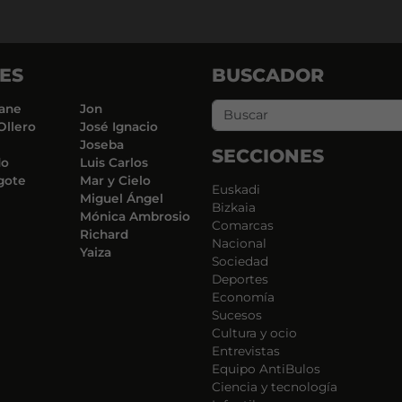
ES
BUSCADOR
ane
Jon
Ollero
José Ignacio
Joseba
SECCIONES
do
Luis Carlos
gote
Mar y Cielo
Euskadi
Miguel Ángel
Bizkaia
Mónica Ambrosio
Comarcas
Richard
Nacional
Yaiza
Sociedad
Deportes
Economía
Sucesos
Cultura y ocio
Entrevistas
Equipo AntiBulos
Ciencia y tecnología