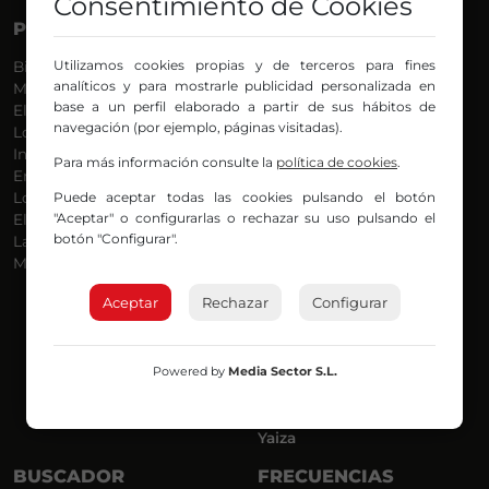
Consentimiento de Cookies
PROGRAMAS
VOCES
Utilizamos cookies propias y de terceros para fines
Bilbosport
Agurtzane
analíticos y para mostrarle publicidad personalizada en
Más Música
Belén Ollero
base a un perfil elaborado a partir de sus hábitos de
El Madrugador
Dani
navegación (por ejemplo, páginas visitadas).
Lo Más Nuevo
Eduardo
Informativos
Eva Argote
Para más información consulte la
política de cookies
.
En Ruta
Endika
Puede aceptar todas las cookies pulsando el botón
Locos por la Música
Iker
"Aceptar" o configurarlas o rechazar su uso pulsando el
El Supermadrugador
Iñigo
botón "Configurar".
La Mañana de Radio Nervión
Javi
Más Madrugada
Jon
José Ignacio
Aceptar
Rechazar
Configurar
Joseba
Luis Carlos
Mar y Cielo
Powered by
Media Sector S.L.
Miguel Ángel
Mónica Ambrosio
Richard
Yaiza
BUSCADOR
FRECUENCIAS