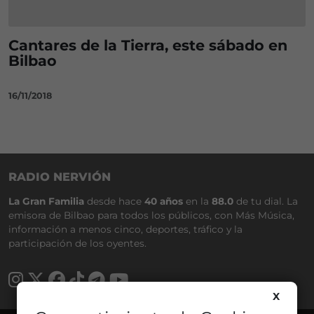
Cantares de la Tierra, este sábado en
Bilbao
16/11/2018
RADIO NERVIÓN
La Gran Familia
desde hace
40 años
en la
88.0
de tu dial. La
emisora de Bilbao para todos los públicos, con Más Música,
información a menos cinco, deportes, tráfico y la
participación de los oyentes.
X