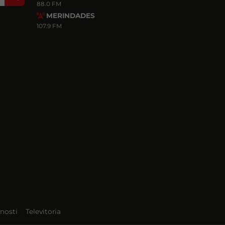
88.0 FM
MERINDADES
107.9 FM
nosti
Televitoria