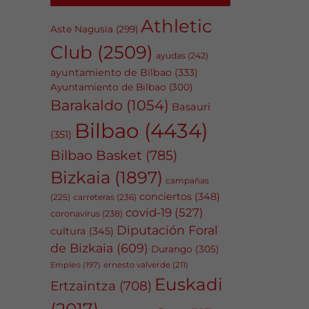
Athletic
Aste Nagusia
(299)
Club
(2509)
ayudas
(242)
ayuntamiento de Bilbao
(333)
Ayuntamiento de Bilbao
(300)
Barakaldo
(1054)
Basauri
Bilbao
(4434)
(351)
Bilbao Basket
(785)
Bizkaia
(1897)
campañas
conciertos
(348)
carreteras
(236)
(225)
covid-19
(527)
coronavirus
(238)
Diputación Foral
cultura
(345)
de Bizkaia
(609)
Durango
(305)
Empleo
(197)
ernesto valverde
(211)
Euskadi
Ertzaintza
(708)
(2017)