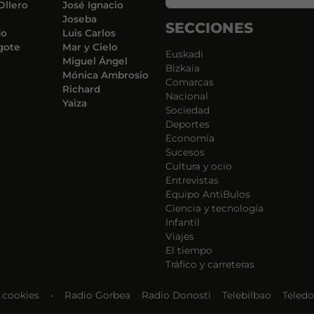
Ollero
José Ignacio
Joseba
SECCIONES
do
Luis Carlos
gote
Mar y Cielo
Euskadi
Miguel Ángel
Bizkaia
Mónica Ambrosio
Comarcas
Richard
Nacional
Yaiza
Sociedad
Deportes
Economía
Sucesos
Cultura y ocio
Entrevistas
Equipo AntiBulos
Ciencia y tecnología
Infantil
Viajes
El tiempo
Tráfico y carreteras
e cookies
•
Radio Gorbea
Radio Donosti
Telebilbao
Teledo