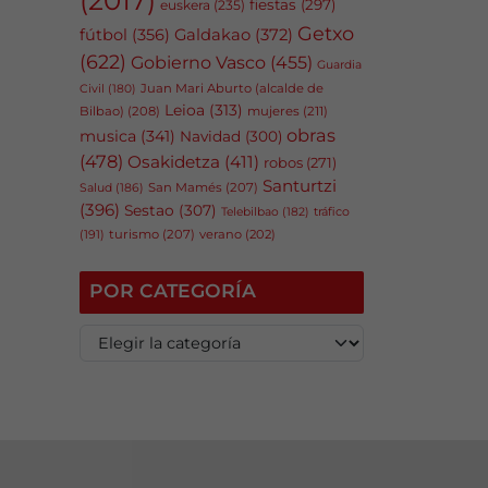
fiestas
(297)
euskera
(235)
Getxo
fútbol
(356)
Galdakao
(372)
(622)
Gobierno Vasco
(455)
Guardia
Juan Mari Aburto (alcalde de
Civil
(180)
Leioa
(313)
Bilbao)
(208)
mujeres
(211)
obras
musica
(341)
Navidad
(300)
(478)
Osakidetza
(411)
robos
(271)
Santurtzi
San Mamés
(207)
Salud
(186)
(396)
Sestao
(307)
tráfico
Telebilbao
(182)
(191)
turismo
(207)
verano
(202)
POR CATEGORÍA
P
o
r
c
a
t
e