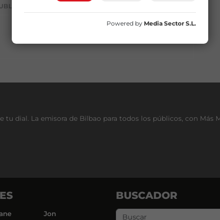
UBLICIDAD
Powered by
Media Sector S.L.
e tu dial. La emisora de Bilbao para todos los públicos, con Más 
ES
BUSCADOR
ane
Jon