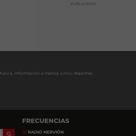
g
PUBLICIDAD
o
r
í
a
Música, información a menos cinco, deportes,
FRECUENCIAS
RADIO NERVIÓN
Search