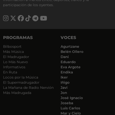
participación de los oyentes.
PROGRAMAS
VOCES
Bilbosport
Agurtzane
Más Música
Belén Ollero
El Madrugador
Dani
Lo Más Nuevo
Eduardo
Informativos
Eva Argote
En Ruta
Endika
Locos por la Música
Iker
El Supermadrugador
Iñigo
La Mañana de Radio Nervión
Javi
Más Madrugada
Jon
José Ignacio
Joseba
Luis Carlos
Mar y Cielo