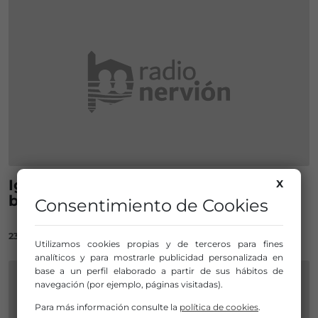
Iglesias dimitirá si la participación es
X
baja
Consentimiento de Cookies
23/05/2018
Utilizamos cookies propias y de terceros para fines
analíticos y para mostrarle publicidad personalizada en
base a un perfil elaborado a partir de sus hábitos de
navegación (por ejemplo, páginas visitadas).
Para más información consulte la
política de cookies
.