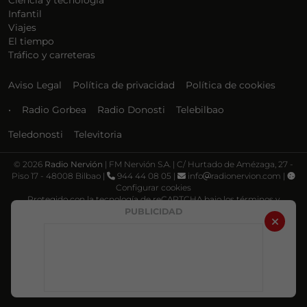
Ciencia y tecnología
Infantil
Viajes
El tiempo
Tráfico y carreteras
Aviso Legal
Política de privacidad
Política de cookies
•
Radio Gorbea
Radio Donosti
Telebilbao
Teledonosti
Televitoria
©
2026
Radio Nervión
| FM Nervión S.A. | C/ Hurtado de Amézaga, 27 -
Piso 17 - 48008 Bilbao |
944 44 08 05 |
info
radionervion.com |
Configurar cookies
Protegido con la tecnología de reCAPTCHA bajo los términos y
condiciones de Google, su
Política de privacidad
y
Términos de servicio
.
PUBLICIDAD