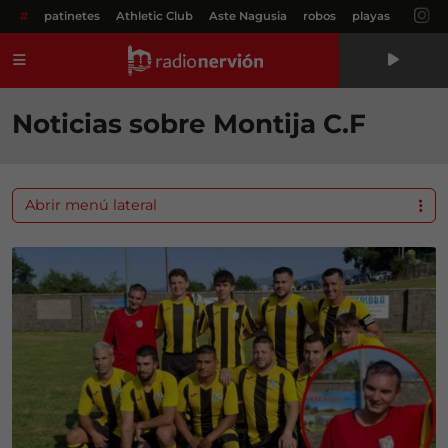
#
patinetes
Athletic Club
Aste Nagusia
robos
playas
Menú
Noticias sobre Montija C.F
Abrir menú lateral