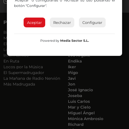
"Aceptar" o configurarlas o rechazar su uso pulsando el
botón "Configurar".
PROGRAMAS
VOCES
Aceptar
Rechazar
Configurar
Bilbosport
Agurtzane
Más Música
Belén Ollero
Powered by
Media Sector S.L.
El Madrugador
Dani
Lo Más Nuevo
Eduardo
Informativos
Eva Argote
En Ruta
Endika
Locos por la Música
Iker
El Supermadrugador
Iñigo
La Mañana de Radio Nervión
Javi
Más Madrugada
Jon
José Ignacio
Joseba
Luis Carlos
Mar y Cielo
Miguel Ángel
Mónica Ambrosio
Richard