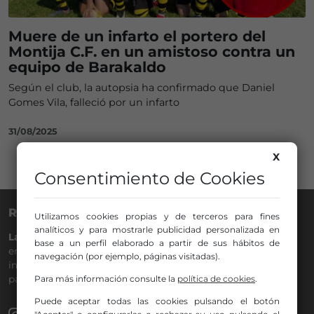
Muere de un infarto el portero del
Montija C.F. en un amistoso contra un
equipo de Barakaldo
Según el club, la autopsia ha confirmado que Daniel
Gomes Vila, falleció por un infarto
31/08/2025
X
Consentimiento de Cookies
RADIO NERVIÓN
Utilizamos cookies propias y de terceros para fines
analíticos y para mostrarle publicidad personalizada en
La Gran Familia
desde hace
40 años
en la
88.0
de tu dial. La
base a un perfil elaborado a partir de sus hábitos de
emisora de Bilbao para todos los públicos, con Más Música,
navegación (por ejemplo, páginas visitadas).
información a menos cinco, deportes, tráfico y la
participación de los oyentes.
Para más información consulte la
política de cookies
.
Puede aceptar todas las cookies pulsando el botón