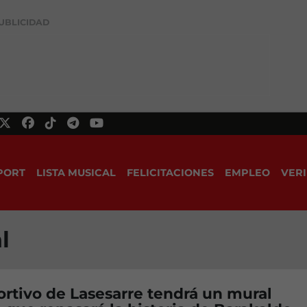
UBLICIDAD
PORT
LISTA MUSICAL
FELICITACIONES
EMPLEO
VERI
l
ortivo de Lasesarre tendrá un mural