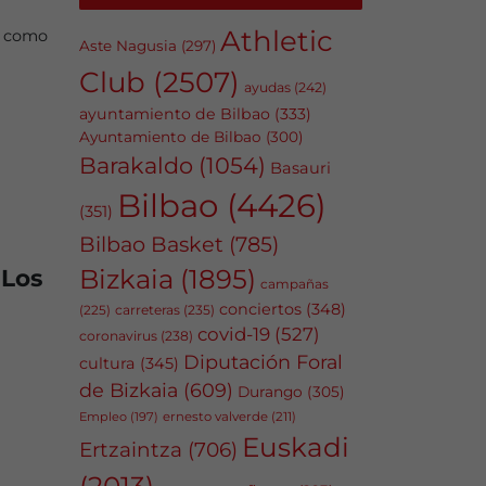
Athletic
á como
Aste Nagusia
(297)
Club
(2507)
ayudas
(242)
ayuntamiento de Bilbao
(333)
Ayuntamiento de Bilbao
(300)
Barakaldo
(1054)
Basauri
Bilbao
(4426)
(351)
Bilbao Basket
(785)
Bizkaia
(1895)
 Los
campañas
conciertos
(348)
carreteras
(235)
(225)
covid-19
(527)
coronavirus
(238)
Diputación Foral
cultura
(345)
de Bizkaia
(609)
Durango
(305)
Empleo
(197)
ernesto valverde
(211)
Euskadi
Ertzaintza
(706)
(2013)