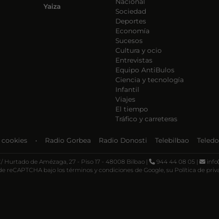
Nacional
Yaiza
Sociedad
Deportes
Economía
Sucesos
Cultura y ocio
Entrevistas
Equipo AntiBulos
Ciencia y tecnología
Infantil
Viajes
El tiempo
Tráfico y carreteras
e cookies
•
Radio Gorbea
Radio Donosti
Telebilbao
Teledo
 C/ Hurtado de Amézaga, 27 - Piso 17 - 48008 Bilbao |
944 44 08 05 |
info
 de reCAPTCHA bajo los términos y condiciones de Google, su
Política de pri