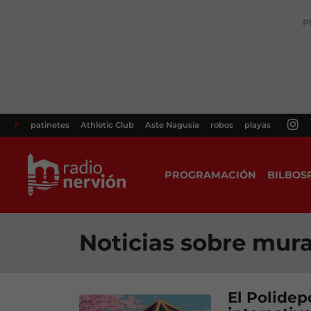
P
#
patinetes
Athletic Club
Aste Nagusia
robos
playas
PROGRAMACIÓN
BILBOS
Noticias sobre mura
El Polidep