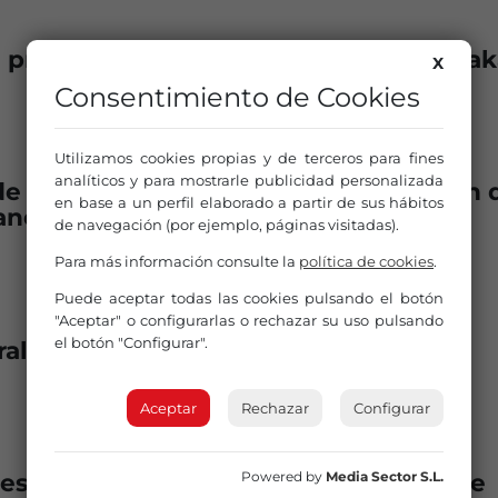
 promover el uso del euskera en Galda
X
Consentimiento de Cookies
Utilizamos cookies propias y de terceros para fines
analíticos y para mostrarle publicidad personalizada
e 54 metros en Bilbao con la emoción 
en base a un perfil elaborado a partir de sus hábitos
ancia
de navegación (por ejemplo, páginas visitadas).
Para más información consulte la
política de cookies
.
Puede aceptar todas las cookies pulsando el botón
"Aceptar" o configurarlas o rechazar su uso pulsando
el botón "Configurar".
l por el centenario de la BOS
Aceptar
Rechazar
Configurar
estrena su mural contra la violencia de
Powered by
Media Sector S.L.