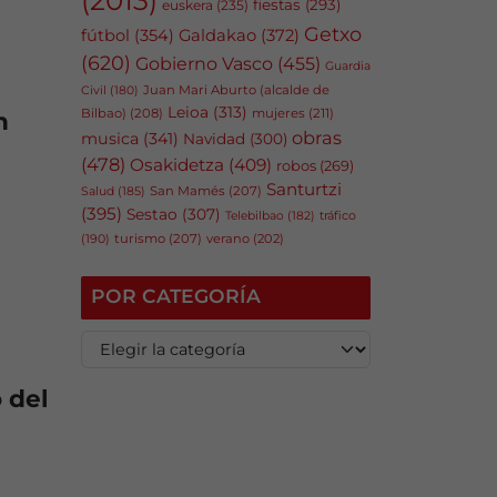
fiestas
(293)
euskera
(235)
Getxo
fútbol
(354)
Galdakao
(372)
(620)
Gobierno Vasco
(455)
Guardia
Juan Mari Aburto (alcalde de
Civil
(180)
Leioa
(313)
Bilbao)
(208)
mujeres
(211)
n
obras
musica
(341)
Navidad
(300)
(478)
Osakidetza
(409)
robos
(269)
Santurtzi
San Mamés
(207)
Salud
(185)
(395)
Sestao
(307)
tráfico
Telebilbao
(182)
(190)
turismo
(207)
verano
(202)
POR CATEGORÍA
P
o
r
 del
c
a
t
e