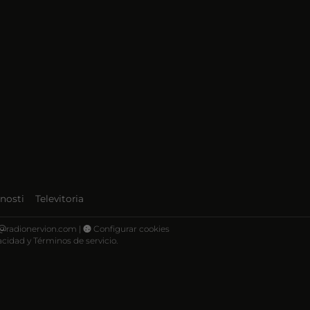
nosti
Televitoria
radionervion.com |
Configurar cookies
vacidad
y
Términos de servicio
.