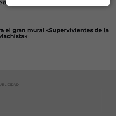
rria
a el gran mural «Supervivientes de la
Machista»
UBLICIDAD