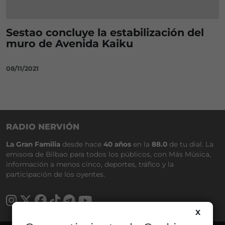
Sestao concluye la estabilización del
muro de Avenida Kaiku
08/11/2021
RADIO NERVIÓN
La Gran Familia
desde hace
40 años
en la
88.0
de tu dial. La
emisora de Bilbao para todos los públicos, con Más Música,
información a menos cinco, deportes, tráfico y la
participación de los oyentes.
X