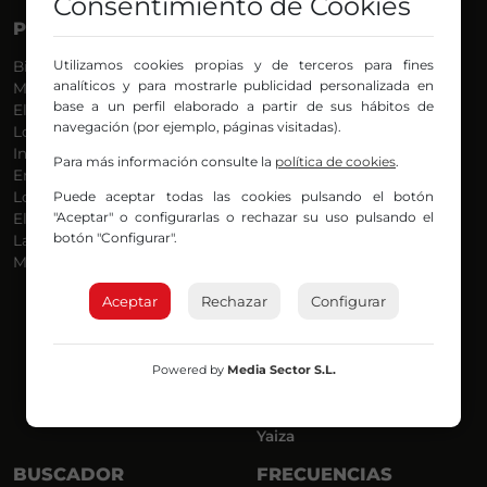
Consentimiento de Cookies
PROGRAMAS
VOCES
Utilizamos cookies propias y de terceros para fines
Bilbosport
Agurtzane
analíticos y para mostrarle publicidad personalizada en
Más Música
Belén Ollero
base a un perfil elaborado a partir de sus hábitos de
El Madrugador
Dani
navegación (por ejemplo, páginas visitadas).
Lo Más Nuevo
Eduardo
Informativos
Eva Argote
Para más información consulte la
política de cookies
.
En Ruta
Endika
Puede aceptar todas las cookies pulsando el botón
Locos por la Música
Iker
"Aceptar" o configurarlas o rechazar su uso pulsando el
El Supermadrugador
Iñigo
botón "Configurar".
La Mañana de Radio Nervión
Javi
Más Madrugada
Jon
José Ignacio
Aceptar
Rechazar
Configurar
Joseba
Luis Carlos
Mar y Cielo
Powered by
Media Sector S.L.
Miguel Ángel
Mónica Ambrosio
Richard
Yaiza
BUSCADOR
FRECUENCIAS