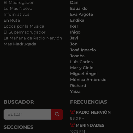
El Madrugador
Dani
Lo Más Nuevo
Eduardo
Informativos
Eva Argote
En Ruta
Endika
Locos por la Música
Iker
El Supermadrugador
Iñigo
La Mañana de Radio Nervión
Javi
Más Madrugada
Jon
José Ignacio
Joseba
Luis Carlos
Mar y Cielo
Miguel Ángel
Mónica Ambrosio
Richard
Yaiza
BUSCADOR
FRECUENCIAS
RADIO NERVIÓN
Search
88.0 FM
MERINDADES
SECCIONES
107.9 FM