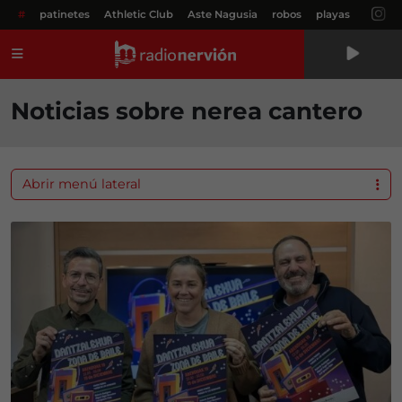
#
patinetes
Athletic Club
Aste Nagusia
robos
playas
Menú
Noticias sobre nerea cantero
Abrir menú lateral