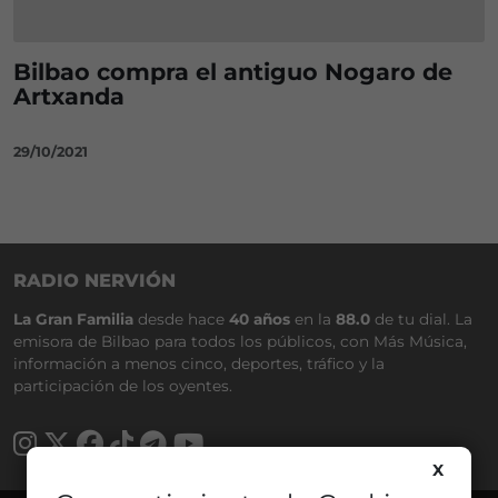
Bilbao compra el antiguo Nogaro de
Artxanda
29/10/2021
RADIO NERVIÓN
La Gran Familia
desde hace
40 años
en la
88.0
de tu dial. La
emisora de Bilbao para todos los públicos, con Más Música,
información a menos cinco, deportes, tráfico y la
participación de los oyentes.
X