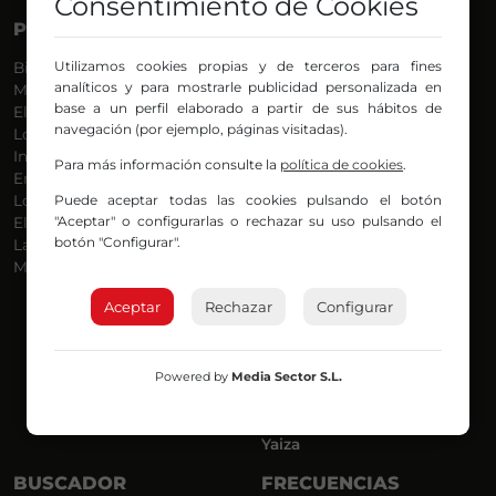
Consentimiento de Cookies
PROGRAMAS
VOCES
Utilizamos cookies propias y de terceros para fines
Bilbosport
Agurtzane
analíticos y para mostrarle publicidad personalizada en
Más Música
Belén Ollero
base a un perfil elaborado a partir de sus hábitos de
El Madrugador
Dani
navegación (por ejemplo, páginas visitadas).
Lo Más Nuevo
Eduardo
Informativos
Eva Argote
Para más información consulte la
política de cookies
.
En Ruta
Endika
Puede aceptar todas las cookies pulsando el botón
Locos por la Música
Iker
"Aceptar" o configurarlas o rechazar su uso pulsando el
El Supermadrugador
Iñigo
botón "Configurar".
La Mañana de Radio Nervión
Javi
Más Madrugada
Jon
José Ignacio
Aceptar
Rechazar
Configurar
Joseba
Luis Carlos
Mar y Cielo
Powered by
Media Sector S.L.
Miguel Ángel
Mónica Ambrosio
Richard
Yaiza
BUSCADOR
FRECUENCIAS