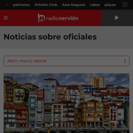
#
patinetes
Athletic Club
Aste Nagusia
robos
playas
Menú
Noticias sobre oficiales
Abrir menú lateral