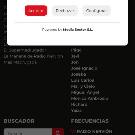
Bilbosport
Agurtzane
Aceptar
Rechazar
Configurar
Más Música
Belén Ollero
El Madrugador
Dani
Lo Más Nuevo
Eduardo
Powered by
Media Sector S.L.
Informativos
Eva Argote
En Ruta
Endika
Locos por la Música
Iker
El Supermadrugador
Iñigo
La Mañana de Radio Nervión
Javi
Más Madrugada
Jon
José Ignacio
Joseba
Luis Carlos
Mar y Cielo
Miguel Ángel
Mónica Ambrosio
Richard
Yaiza
BUSCADOR
FRECUENCIAS
RADIO NERVIÓN
Search