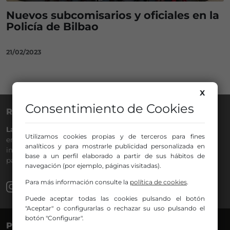
Nuevos subcomisarios y oficiales en la
Policía de Bilbao
21/02/2023
X
Consentimiento de Cookies
RADIO NERVIÓN
La Gran Familia
desde hace
40 años
en la
88.0
de tu dial. La
Utilizamos cookies propias y de terceros para fines
emisora de Bilbao para todos los públicos, con Más Música,
analíticos y para mostrarle publicidad personalizada en
información a menos cinco, deportes, tráfico y la
base a un perfil elaborado a partir de sus hábitos de
participación de los oyentes.
navegación (por ejemplo, páginas visitadas).
Para más información consulte la
política de cookies
.
Puede aceptar todas las cookies pulsando el botón
"Aceptar" o configurarlas o rechazar su uso pulsando el
botón "Configurar".
PROGRAMAS
VOCES